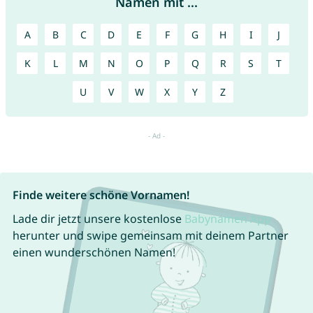
Namen mit ...
A
B
C
D
E
F
G
H
I
J
K
L
M
N
O
P
Q
R
S
T
U
V
W
X
Y
Z
Finde weitere schöne Vornamen!
Lade dir jetzt unsere kostenlose
Babynamen App
herunter und swipe gemeinsam mit deinem Partner
einen wunderschönen Namen!