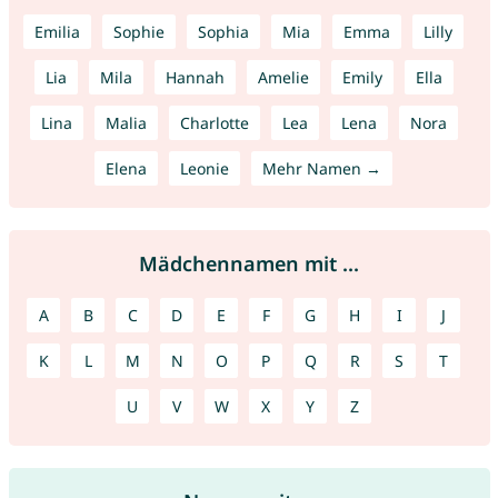
Emilia
Sophie
Sophia
Mia
Emma
Lilly
Lia
Mila
Hannah
Amelie
Emily
Ella
Lina
Malia
Charlotte
Lea
Lena
Nora
Elena
Leonie
Mehr Namen →
Mädchennamen mit ...
A
B
C
D
E
F
G
H
I
J
K
L
M
N
O
P
Q
R
S
T
U
V
W
X
Y
Z