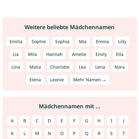
Weitere beliebte Mädchennamen
Emilia
Sophie
Sophia
Mia
Emma
Lilly
Lia
Mila
Hannah
Amelie
Emily
Ella
Lina
Malia
Charlotte
Lea
Lena
Nora
Elena
Leonie
Mehr Namen →
Mädchennamen mit ...
A
B
C
D
E
F
G
H
I
J
K
L
M
N
O
P
Q
R
S
T