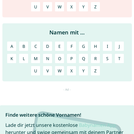
U
V
W
X
Y
Z
Namen mit ...
A
B
C
D
E
F
G
H
I
J
K
L
M
N
O
P
Q
R
S
T
U
V
W
X
Y
Z
Finde weitere schöne Vornamen!
Lade dir jetzt unsere kostenlose
Babynamen App
herunter und swipe gemeinsam mit deinem Partner