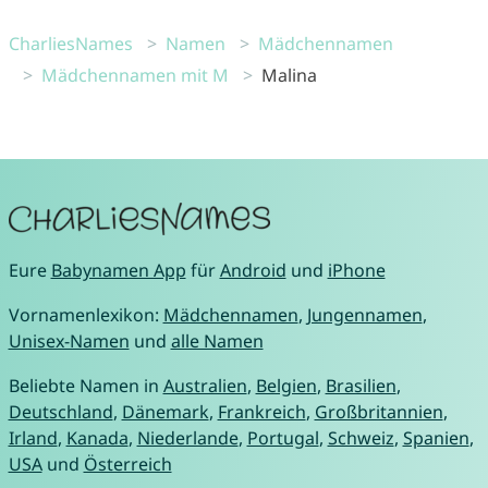
CharliesNames
Namen
Mädchennamen
Mädchennamen mit M
Malina
Eure
Babynamen App
für
Android
und
iPhone
Vornamenlexikon:
Mädchennamen
,
Jungennamen
,
Unisex-Namen
und
alle Namen
Beliebte Namen in
Australien
,
Belgien
,
Brasilien
,
Deutschland
,
Dänemark
,
Frankreich
,
Großbritannien
,
Irland
,
Kanada
,
Niederlande
,
Portugal
,
Schweiz
,
Spanien
,
USA
und
Österreich