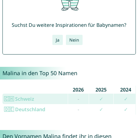
Suchst Du weitere Inspirationen für Babynamen?
Ja
Nein
Malina in den Top 50 Namen
2026
2025
2024
🇨🇭 Schweiz
-
✓
✓
🇩🇪 Deutschland
-
✓
✓
Den Vornamen Malina findet ihr in diesen