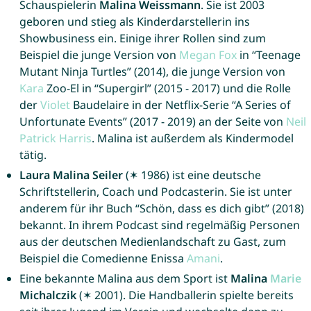
Schauspielerin
Malina Weissmann
. Sie ist 2003
geboren und stieg als Kinderdarstellerin ins
Showbusiness ein. Einige ihrer Rollen sind zum
Beispiel die junge Version von
Megan
Fox
in “Teenage
Mutant Ninja Turtles” (2014), die junge Version von
Kara
Zoo-El in “Supergirl” (2015 - 2017) und die Rolle
der
Violet
Baudelaire in der Netflix-Serie “A Series of
Unfortunate Events” (2017 - 2019) an der Seite von
Neil
Patrick
Harris
. Malina ist außerdem als Kindermodel
tätig.
Laura Malina Seiler
(✶ 1986) ist eine deutsche
Schriftstellerin, Coach und Podcasterin. Sie ist unter
anderem für ihr Buch “Schön, dass es dich gibt” (2018)
bekannt. In ihrem Podcast sind regelmäßig Personen
aus der deutschen Medienlandschaft zu Gast, zum
Beispiel die Comedienne Enissa
Amani
.
Eine bekannte Malina aus dem Sport ist
Malina
Marie
Michalczik
(✶ 2001). Die Handballerin spielte bereits