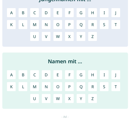
A
B
C
D
E
F
G
H
I
J
K
L
M
N
O
P
Q
R
S
T
U
V
W
X
Y
Z
Namen mit ...
A
B
C
D
E
F
G
H
I
J
K
L
M
N
O
P
Q
R
S
T
U
V
W
X
Y
Z