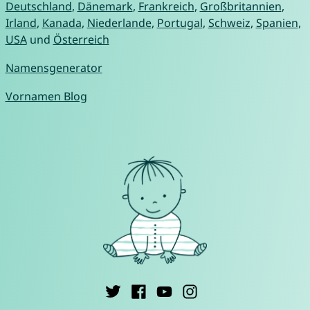
Deutschland
,
Dänemark
,
Frankreich
,
Großbritannien
,
Irland
,
Kanada
,
Niederlande
,
Portugal
,
Schweiz
,
Spanien
,
USA
und
Österreich
Namensgenerator
Vornamen Blog