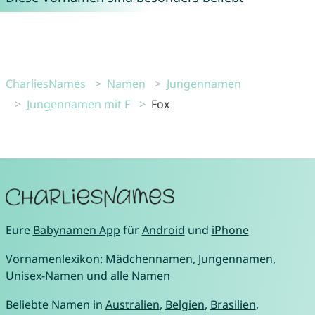
CharliesNames
Namen
Jungennamen
Jungennamen mit F
Fox
Eure
Babynamen App
für
Android
und
iPhone
Vornamenlexikon:
Mädchennamen
,
Jungennamen
,
Unisex-Namen
und
alle Namen
Beliebte Namen in
Australien
,
Belgien
,
Brasilien
,