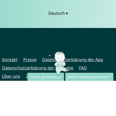
Deutsch ▾
Kontakt
Presse
Datenschutzerklärung der App
Datenschutzerklärung der Webseite
FAQ
Über uns
Zusammenarbeit
Impressum
Sucht gemeinsam
Meine Lieblingsnamen
© CharliesNames UG (haftungsbeschränkt)
Brahmsweg 6
85221 Dachau
Germany