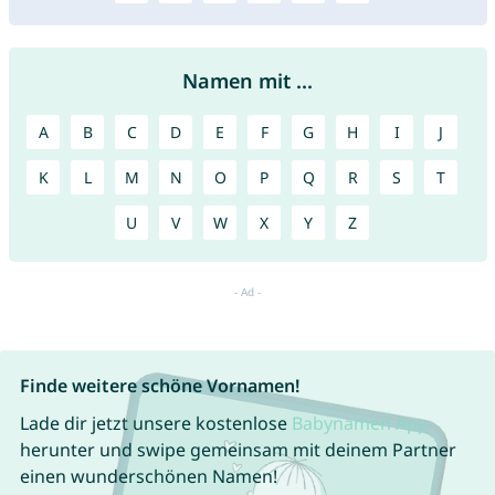
Namen mit ...
A
B
C
D
E
F
G
H
I
J
K
L
M
N
O
P
Q
R
S
T
U
V
W
X
Y
Z
Finde weitere schöne Vornamen!
Lade dir jetzt unsere kostenlose
Babynamen App
herunter und swipe gemeinsam mit deinem Partner
einen wunderschönen Namen!