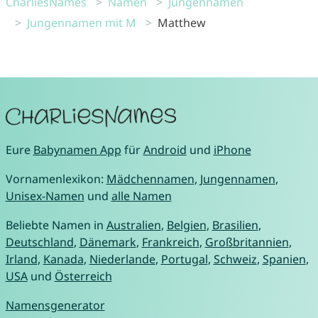
CharliesNames
Namen
Jungennamen
Jungennamen mit M
Matthew
Eure
Babynamen App
für
Android
und
iPhone
Vornamenlexikon:
Mädchennamen
,
Jungennamen
,
Unisex-Namen
und
alle Namen
Beliebte Namen in
Australien
,
Belgien
,
Brasilien
,
Deutschland
,
Dänemark
,
Frankreich
,
Großbritannien
,
Irland
,
Kanada
,
Niederlande
,
Portugal
,
Schweiz
,
Spanien
,
USA
und
Österreich
Namensgenerator