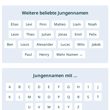
Weitere beliebte Jungennamen
Elias
Levi
Finn
Matteo
Liam
Noah
Leon
Theo
Julian
Jonas
Emil
Felix
Ben
Louis
Alexander
Lucas
Milo
Jakob
Paul
Henry
Mehr Namen →
Jungennamen mit ...
A
B
C
D
E
F
G
H
I
J
K
L
M
N
O
P
Q
R
S
T
U
V
W
X
Y
Z