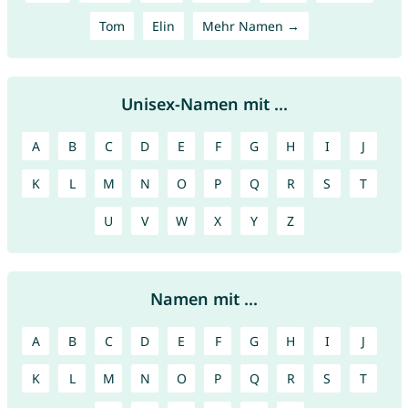
Tom
Elin
Mehr Namen →
Unisex-Namen mit ...
A
B
C
D
E
F
G
H
I
J
K
L
M
N
O
P
Q
R
S
T
U
V
W
X
Y
Z
Namen mit ...
A
B
C
D
E
F
G
H
I
J
K
L
M
N
O
P
Q
R
S
T