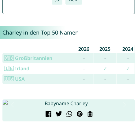
Charley in den Top 50 Namen
2026
2025
2024
🇬🇧 Großbritannien
-
-
-
🇮🇪 Irland
-
✓
✓
🇺🇸 USA
-
-
-