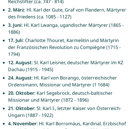
Reichstifter (ca. 747 - 814)
2. März
: Hl. Karl der Gute, Graf von Flandern, Märtyrer
des Friedens (ca. 1085 - 1127)
3. Juni
: Hl. Karl Lwanga, ugandischer Märtyrer (1865 -
1886)
17. Juli
: Charlotte Thouret, Karmelitin und Märtyrin
der Französischen Revolution zu Compiègne (1715 -
1794)
12. August
: Sl. Karl Leisner, deutscher Märtyrer im KZ
Dachau (1915 - 1945)
24. August
: Hl. Karl von Borango, österreichischer
Ordensmann, Missionar und Märtyrer († 1684)
20. Oktober
: Karl Segebrock, deutsch-baltischer
Missionar und Märtyrer (1872 - 1896)
21. Oktober
: Sl. Karl I., letzter Kaiser von Österreich-
Ungarn (1887 - 1922)
4. November
: Hl. Karl Borromäus, Kardinal, Erzbischof