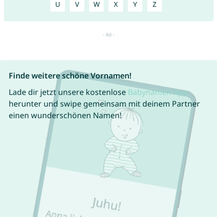
U
V
W
X
Y
Z
Finde weitere schöne Vornamen!
Lade dir jetzt unsere kostenlose
Babynamen App
herunter und swipe gemeinsam mit deinem Partner
einen wunderschönen Namen!