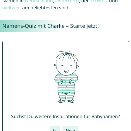
Namen in
Deutschland
,
Österreich
, der
Schweiz
und
weltweit
am beliebtesten sind.
Namens-Quiz mit Charlie – Starte jetzt!
Suchst Du weitere Inspirationen für Babynamen?
Ja
Nein