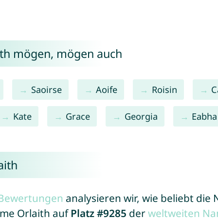
aith mögen, mögen auch
Saoirse
Aoife
Roisin
C
Kate
Grace
Georgia
Eabha
aith
r Bewertungen
analysieren wir, wie beliebt di
ame Orlaith auf
Platz #9285
der
weltweiten Na