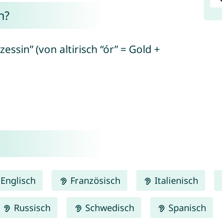
h?
essin” (von altirisch “ór” = Gold +
Englisch
Französisch
Italienisch
Russisch
Schwedisch
Spanisch