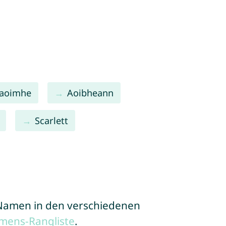
aoimhe
Aoibheann
Scarlett
e Namen in den verschiedenen
mens-Rangliste
.