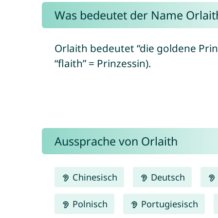
Was bedeutet der Name Orlait
Orlaith bedeutet “die goldene Prinz
“flaith” = Prinzessin).
Aussprache von Orlaith
Chinesisch
Deutsch
Polnisch
Portugiesisch