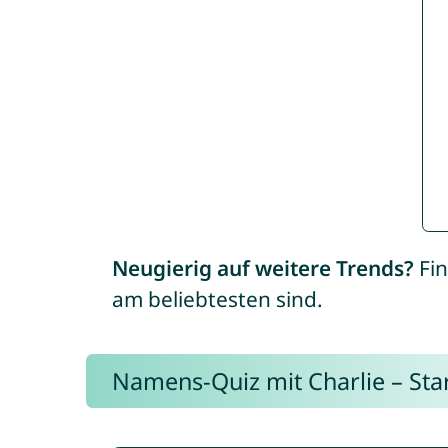
Neugierig auf weitere Trends?
Fin
am beliebtesten sind.
Namens-Quiz mit Charlie – Start