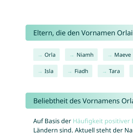
Eltern, die den Vornamen Orl
Orla
Niamh
Maeve
Isla
Fiadh
Tara
Beliebtheit des Vornamens Orl
Auf Basis der
Häufigkeit positive
Ländern sind. Aktuell steht der N