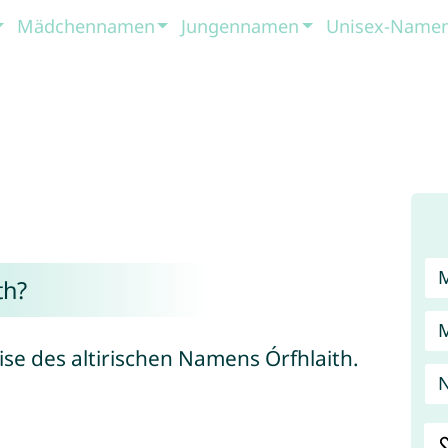
Mädchennamen
Jungennamen
Unisex-Name
th?
eise des altirischen Namens Órfhlaith.