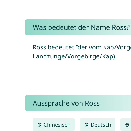
Was bedeutet der Name Ross?
Ross bedeutet “der vom Kap/Vorgeb
Landzunge/Vorgebirge/Kap).
Aussprache von Ross
Chinesisch
Deutsch