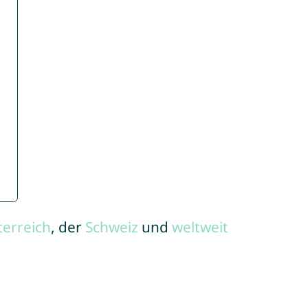
terreich
, der
Schweiz
und
weltweit