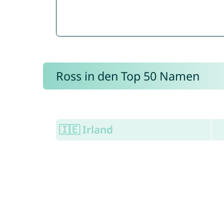
Ross in den Top 50 Namen
🇮🇪 Irland