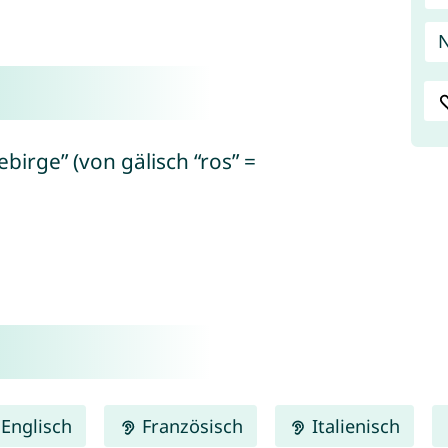
N
irge” (von gälisch “ros” =
Englisch
Französisch
Italienisch