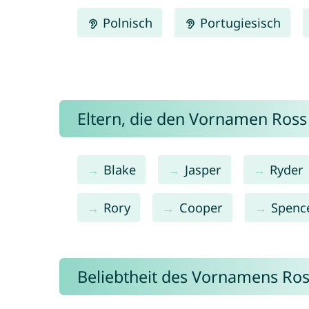
Polnisch
Portugiesisch
Eltern, die den Vornamen Ros
Blake
Jasper
Ryder
Rory
Cooper
Spenc
Beliebtheit des Vornamens Ro