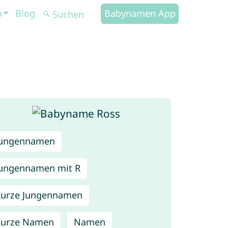
n
Blog
Babynamen App
Jungennamen
ungennamen mit R
urze Jungennamen
Kurze Namen
Namen