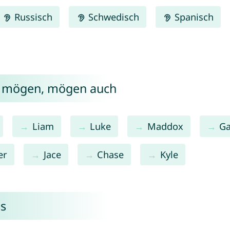
Russisch
Schwedisch
Spanisch
s mögen, mögen auch
Liam
Luke
Maddox
Ga
er
Jace
Chase
Kyle
ss