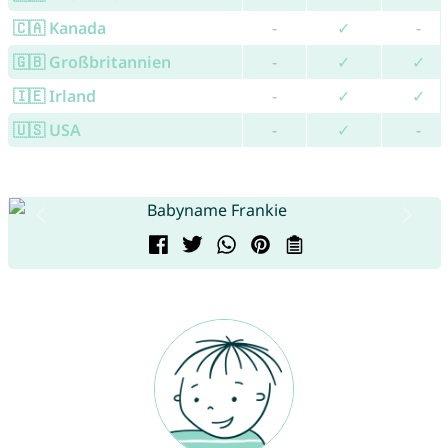
🇨🇦 Kanada
-
✓
-
🇬🇧 Großbritannien
-
✓
✓
🇮🇪 Irland
-
✓
✓
🇺🇸 USA
-
✓
-