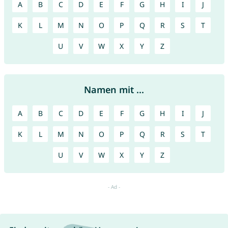
A
B
C
D
E
F
G
H
I
J
K
L
M
N
O
P
Q
R
S
T
U
V
W
X
Y
Z
Namen mit ...
A
B
C
D
E
F
G
H
I
J
K
L
M
N
O
P
Q
R
S
T
U
V
W
X
Y
Z