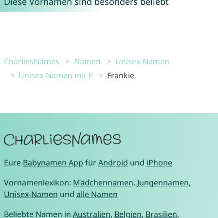
Diese Vornamen sind besonders beliebt
CharliesNames
Namen
Unisex-Namen
Unisex-Namen mit F
Frankie
Eure
Babynamen App
für
Android
und
iPhone
Vornamenlexikon:
Mädchennamen
,
Jungennamen
,
Unisex-Namen
und
alle Namen
Beliebte Namen in
Australien
,
Belgien
,
Brasilien
,