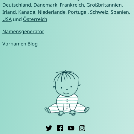
Deutschland
,
Dänemark
,
Frankreich
,
Großbritannien
,
Irland
,
Kanada
,
Niederlande
,
Portugal
,
Schweiz
,
Spanien
,
USA
und
Österreich
Namensgenerator
Vornamen Blog