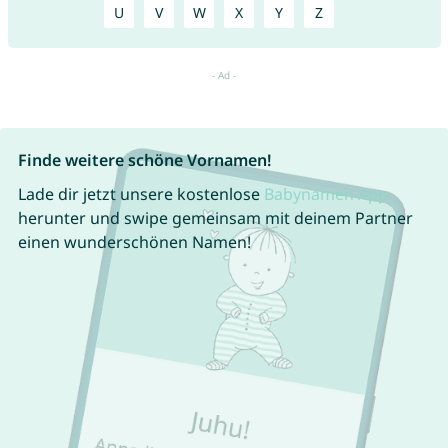
U
V
W
X
Y
Z
Finde weitere schöne Vornamen!
Lade dir jetzt unsere kostenlose
Babynamen App
herunter und swipe gemeinsam mit deinem Partner
einen wunderschönen Namen!