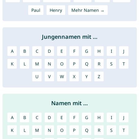
Paul
Henry
Mehr Namen →
Jungennamen mit ...
A
B
C
D
E
F
G
H
I
J
K
L
M
N
O
P
Q
R
S
T
U
V
W
X
Y
Z
Namen mit ...
A
B
C
D
E
F
G
H
I
J
K
L
M
N
O
P
Q
R
S
T