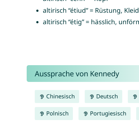
altirisch “étiud” = Rüstung, Kle
altirisch “étig” = hässlich, unför
Aussprache von Kennedy
Chinesisch
Deutsch
Polnisch
Portugiesisch