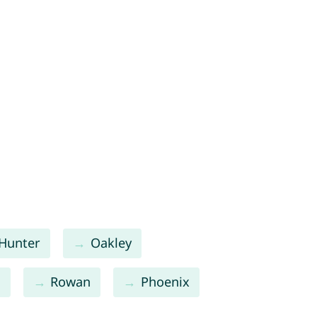
Hunter
Oakley
n
Rowan
Phoenix