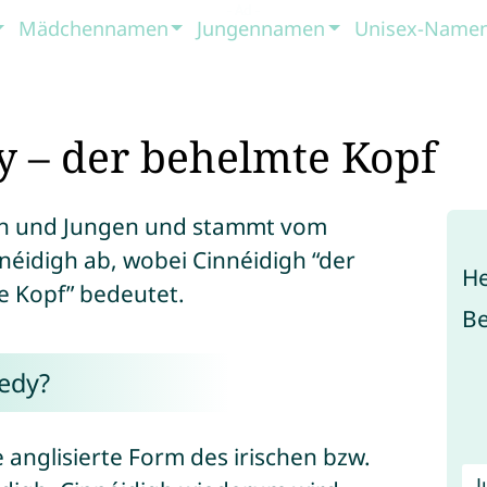
Mädchennamen
Jungennamen
Unisex-Name
 – der behelmte Kopf
en und Jungen und stammt vom
néidigh ab, wobei Cinnéidigh “der
He
e Kopf” bedeutet.
B
edy?
anglisierte Form des irischen bzw.