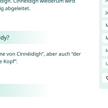
digh. Cinnéidigh wiederum wird
g abgeleitet.
J
edy?
N
 von Cinnéidigh”, aber auch “der
e Kopf”.
U