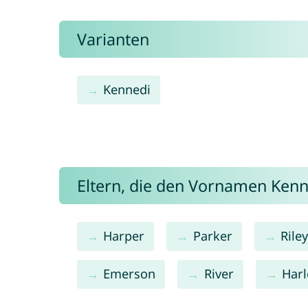
Varianten
Kennedi
Eltern, die den Vornamen Ke
Harper
Parker
Rile
Emerson
River
Har