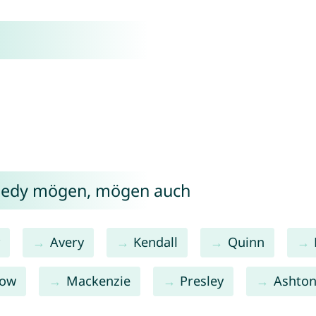
nnedy mögen, mögen auch
y
Avery
Kendall
Quinn
low
Mackenzie
Presley
Ashto