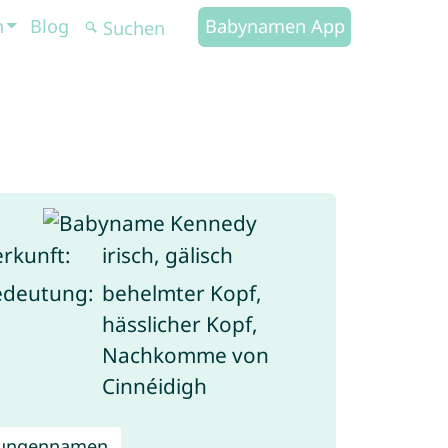
n
Blog
Babynamen App
rkunft:
irisch, gälisch
edeutung:
behelmter Kopf,
hässlicher Kopf,
Nachkomme von
Cinnéidigh
Jungennamen