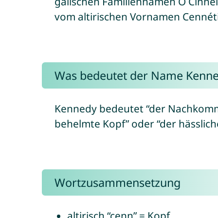
gälischen Familiennamen Ó Cinnéi
vom altirischen Vornamen Cennéti
Was bedeutet der Name Kenn
Kennedy bedeutet “der Nachkomme
behelmte Kopf” oder “der hässlich
Wortzusammensetzung
altirisch “cenn” = Kopf