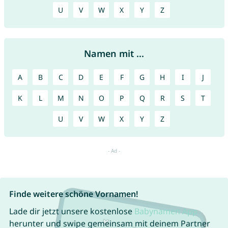
U
V
W
X
Y
Z
Namen mit ...
A
B
C
D
E
F
G
H
I
J
K
L
M
N
O
P
Q
R
S
T
U
V
W
X
Y
Z
Finde weitere schöne Vornamen!
Lade dir jetzt unsere kostenlose
Babynamen App
herunter und swipe gemeinsam mit deinem Partner