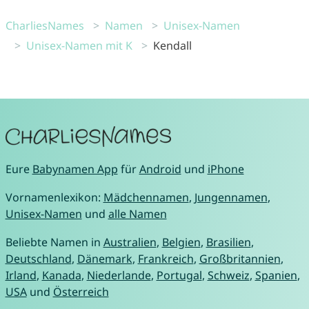
CharliesNames
Namen
Unisex-Namen
Unisex-Namen mit K
Kendall
Eure
Babynamen App
für
Android
und
iPhone
Vornamenlexikon:
Mädchennamen
,
Jungennamen
,
Unisex-Namen
und
alle Namen
Beliebte Namen in
Australien
,
Belgien
,
Brasilien
,
Deutschland
,
Dänemark
,
Frankreich
,
Großbritannien
,
Irland
,
Kanada
,
Niederlande
,
Portugal
,
Schweiz
,
Spanien
,
USA
und
Österreich