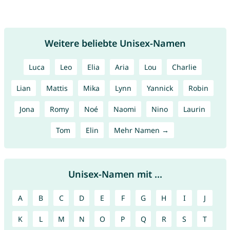
Weitere beliebte Unisex-Namen
Luca
Leo
Elia
Aria
Lou
Charlie
Lian
Mattis
Mika
Lynn
Yannick
Robin
Jona
Romy
Noé
Naomi
Nino
Laurin
Tom
Elin
Mehr Namen →
Unisex-Namen mit ...
A
B
C
D
E
F
G
H
I
J
K
L
M
N
O
P
Q
R
S
T