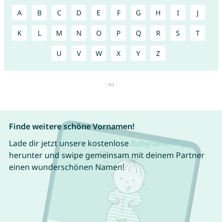
A
B
C
D
E
F
G
H
I
J
K
L
M
N
O
P
Q
R
S
T
U
V
W
X
Y
Z
Finde weitere schöne Vornamen!
Lade dir jetzt unsere kostenlose
Babynamen App
herunter und swipe gemeinsam mit deinem Partner
einen wunderschönen Namen!