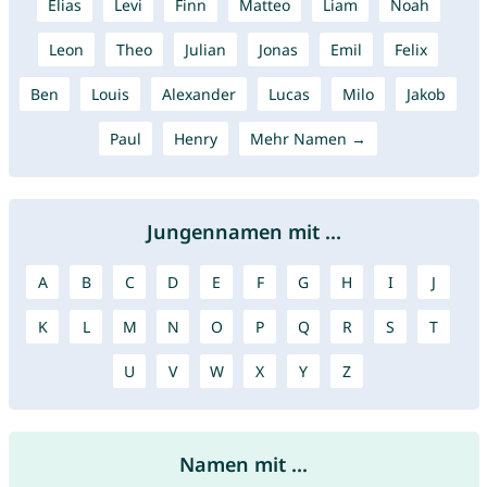
Elias
Levi
Finn
Matteo
Liam
Noah
Leon
Theo
Julian
Jonas
Emil
Felix
Ben
Louis
Alexander
Lucas
Milo
Jakob
Paul
Henry
Mehr Namen →
Jungennamen mit ...
A
B
C
D
E
F
G
H
I
J
K
L
M
N
O
P
Q
R
S
T
U
V
W
X
Y
Z
Namen mit ...