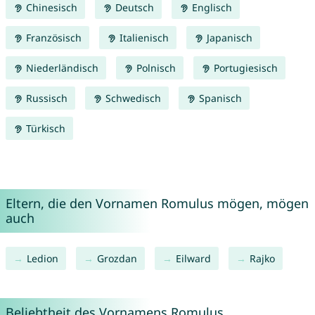
Chinesisch
Deutsch
Englisch
Französisch
Italienisch
Japanisch
Niederländisch
Polnisch
Portugiesisch
Russisch
Schwedisch
Spanisch
Türkisch
Eltern, die den Vornamen Romulus mögen, mögen
auch
Ledion
Grozdan
Eilward
Rajko
Beliebtheit des Vornamens Romulus