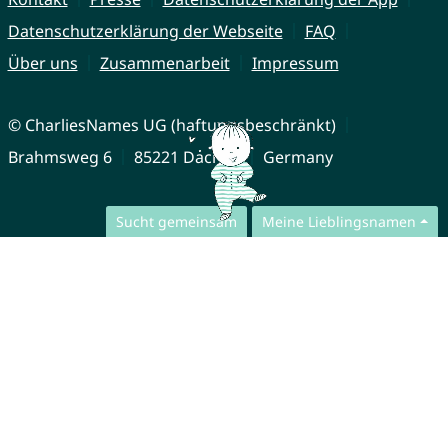
Datenschutzerklärung der Webseite
FAQ
Über uns
Zusammenarbeit
Impressum
© CharliesNames UG (haftungsbeschränkt)
Brahmsweg 6
85221 Dachau
Germany
Sucht gemeinsam
Meine Lieblingsnamen