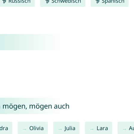
Russisch
Schwedisch
Spanisch
ia mögen, mögen auch
dra
Olivia
Julia
Lara
A