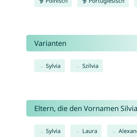
Polnisch
Portugiesisch
Varianten
Sylvia
Szilvia
Eltern, die den Vornamen Silv
Sylvia
Laura
Alexan