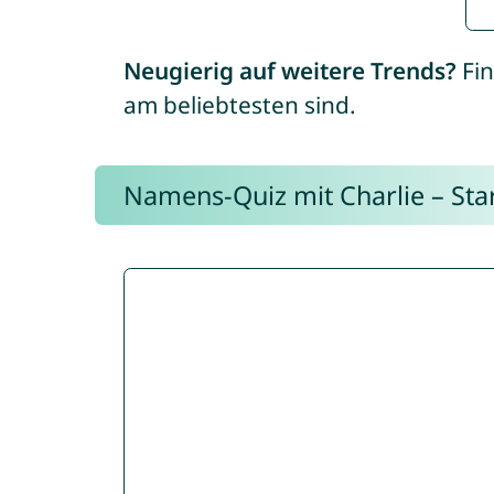
Neugierig auf weitere Trends?
Fin
am beliebtesten sind.
Namens-Quiz mit Charlie – Start