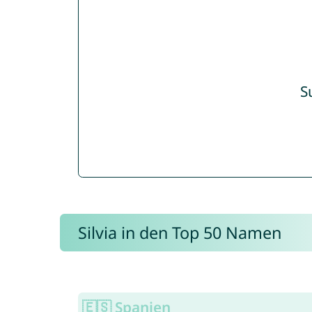
S
Silvia in den Top 50 Namen
🇪🇸 Spanien