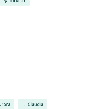
Türkisch
urora
Claudia