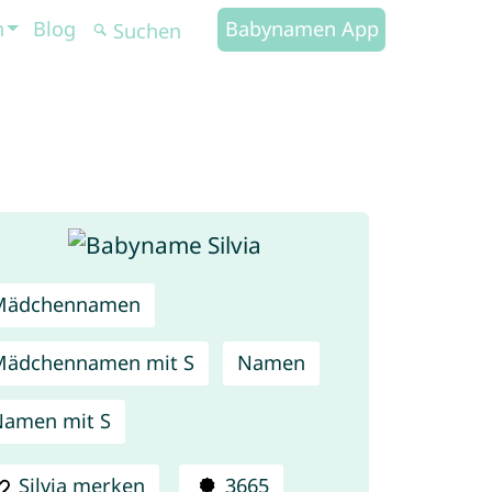
n
Blog
Babynamen App
Mädchennamen
Mädchennamen mit S
Namen
amen mit S
Silvia merken
3665