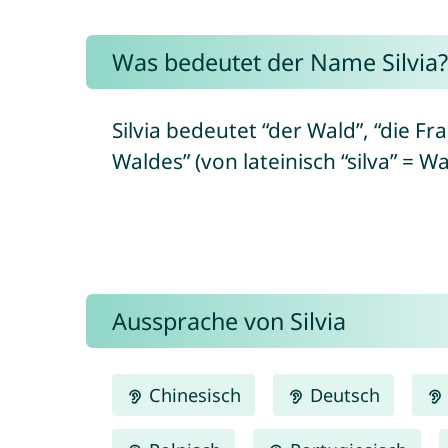
Was bedeutet der Name Silvia?
Silvia bedeutet “der Wald”, “die Fr
Waldes” (von lateinisch “silva” = Wa
Aussprache von Silvia
Chinesisch
Deutsch