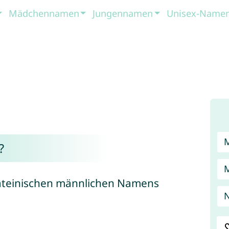
Mädchennamen
Jungennamen
Unisex-Name
?
s lateinischen männlichen Namens
N