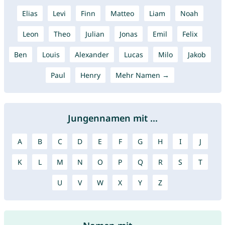
Elias
Levi
Finn
Matteo
Liam
Noah
Leon
Theo
Julian
Jonas
Emil
Felix
Ben
Louis
Alexander
Lucas
Milo
Jakob
Paul
Henry
Mehr Namen →
Jungennamen mit ...
A
B
C
D
E
F
G
H
I
J
K
L
M
N
O
P
Q
R
S
T
U
V
W
X
Y
Z