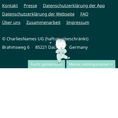
Kontakt
Presse
Datenschutzerklärung der App
Datenschutzerklärung der Webseite
FAQ
Über uns
Zusammenarbeit
Impressum
© CharliesNames UG (haftungsbeschränkt)
Brahmsweg 6
85221 Dachau
Germany
Sucht gemeinsam
Meine Lieblingsnamen