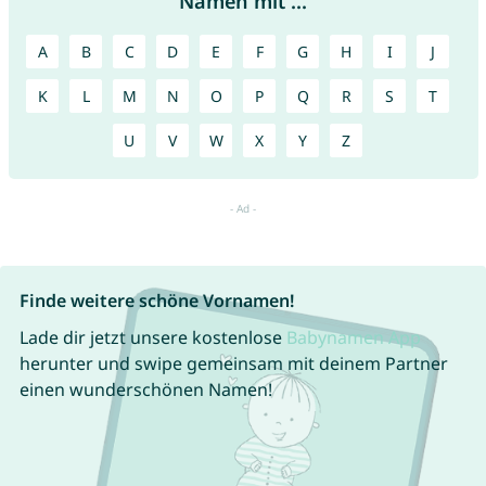
Namen mit ...
A
B
C
D
E
F
G
H
I
J
K
L
M
N
O
P
Q
R
S
T
U
V
W
X
Y
Z
Finde weitere schöne Vornamen!
Lade dir jetzt unsere kostenlose
Babynamen App
herunter und swipe gemeinsam mit deinem Partner
einen wunderschönen Namen!