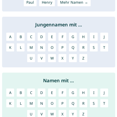
Paul
Henry
Mehr Namen →
Jungennamen mit ...
A
B
C
D
E
F
G
H
I
J
K
L
M
N
O
P
Q
R
S
T
U
V
W
X
Y
Z
Namen mit ...
A
B
C
D
E
F
G
H
I
J
K
L
M
N
O
P
Q
R
S
T
U
V
W
X
Y
Z