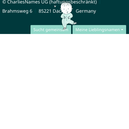
© CharliesNames UG (haftungsbeschränkt)
Brahmsweg 6
85221 Dachau
Germany
Sucht gemeinsam
Meine Lieblingsnamen