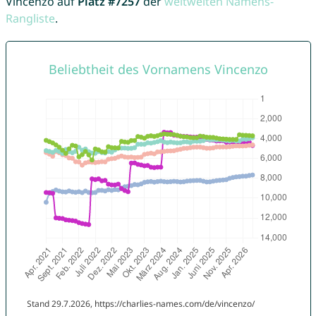
Vincenzo auf
Platz #7257
der
weltweiten Namens-
Rangliste
.