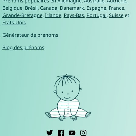
Prénoms populaires en
Allemagne
,
Australie
,
Autriche
,
Belgique
,
Brésil
,
Canada
,
Danemark
,
Espagne
,
France
,
Grande-Bretagne
,
Irlande
,
Pays-Bas
,
Portugal
,
Suisse
et
États-Unis
Générateur de prénoms
Blog des prénoms