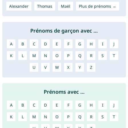
Alexander
Thomas
Maël
Plus de prénoms →
Prénoms de garçon avec ...
A
B
C
D
E
F
G
H
I
J
K
L
M
N
O
P
Q
R
S
T
U
V
W
X
Y
Z
Prénoms avec ...
A
B
C
D
E
F
G
H
I
J
K
L
M
N
O
P
Q
R
S
T