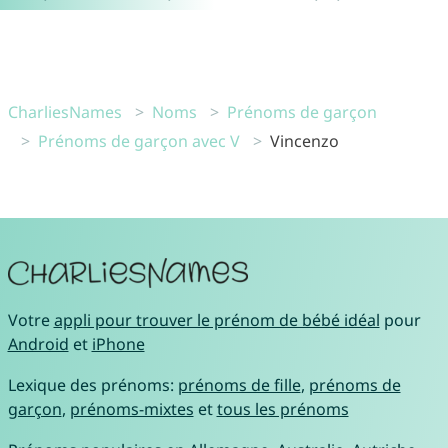
CharliesNames
Noms
Prénoms de garçon
Prénoms de garçon avec V
Vincenzo
Votre
appli pour trouver le prénom de bébé idéal
pour
Android
et
iPhone
Lexique des prénoms:
prénoms de fille
,
prénoms de
garçon
,
prénoms-mixtes
et
tous les prénoms