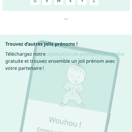
U
V
W
X
Y
Z
Trouvez d’autres jolis prénoms !
Téléchargez notre
application de prénoms pour bébé
gratuite et trouvez ensemble un joli prénom avec
votre partenaire !