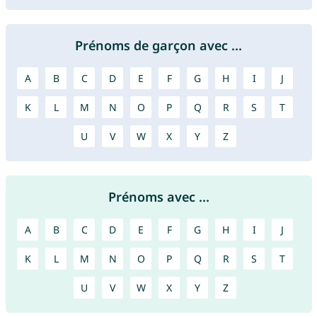
Prénoms de garçon avec ...
A
B
C
D
E
F
G
H
I
J
K
L
M
N
O
P
Q
R
S
T
U
V
W
X
Y
Z
Prénoms avec ...
A
B
C
D
E
F
G
H
I
J
K
L
M
N
O
P
Q
R
S
T
U
V
W
X
Y
Z