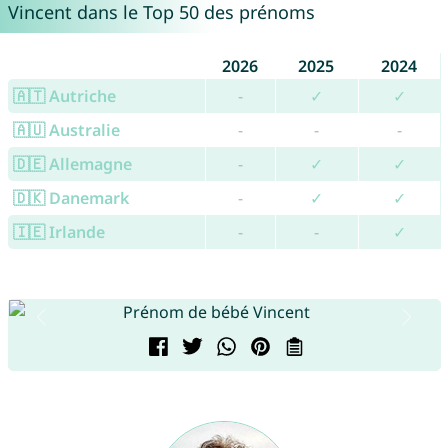
Vincent dans le Top 50 des prénoms
2026
2025
2024
🇦🇹 Autriche
-
✓
✓
🇦🇺 Australie
-
-
-
🇩🇪 Allemagne
-
✓
✓
🇩🇰 Danemark
-
✓
✓
🇮🇪 Irlande
-
-
✓