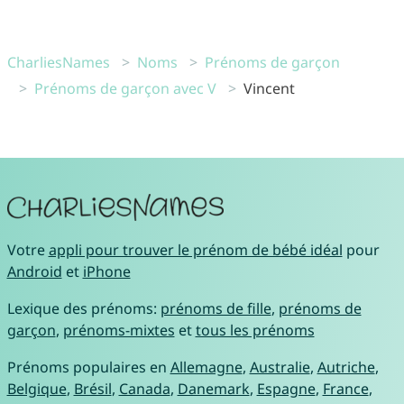
CharliesNames
Noms
Prénoms de garçon
Prénoms de garçon avec V
Vincent
Votre
appli pour trouver le prénom de bébé idéal
pour
Android
et
iPhone
Lexique des prénoms:
prénoms de fille
,
prénoms de
garçon
,
prénoms-mixtes
et
tous les prénoms
Prénoms populaires en
Allemagne
,
Australie
,
Autriche
,
Belgique
,
Brésil
,
Canada
,
Danemark
,
Espagne
,
France
,