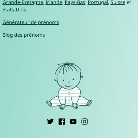
Grande-Bretagne
,
Irlande
,
Pays-Bas
,
Portugal
,
Suisse
et
États-Unis
Générateur de prénoms
Blog des prénoms