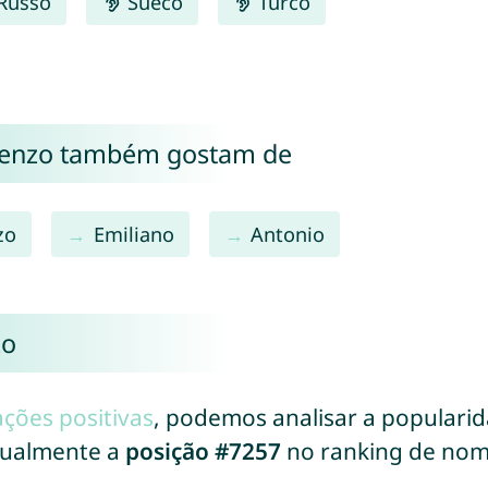
Russo
Sueco
Turco
cenzo também gostam de
zo
Emiliano
Antonio
zo
ações positivas
, podemos analisar a populari
tualmente a
posição #7257
no ranking de nom