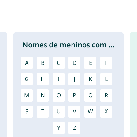
a
Nomes de meninos com ...
A
B
C
D
E
F
G
H
I
J
K
L
M
N
O
P
Q
R
S
T
U
V
W
X
Y
Z