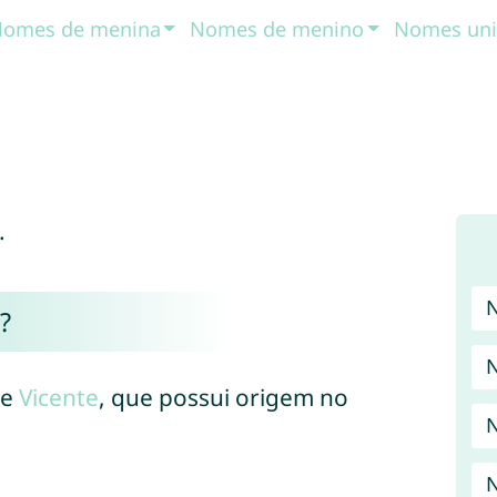
omes de menina
Nomes de menino
Nomes uni
.
?
de
Vicente
, que possui origem no
N
N