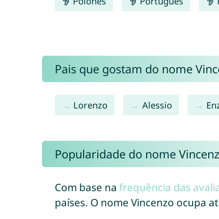
Polonês
Português
Pais que gostam do nome Vin
Lorenzo
Alessio
En
Popularidade do nome Vincen
Com base na
frequência das avali
países. O nome Vincenzo ocupa a