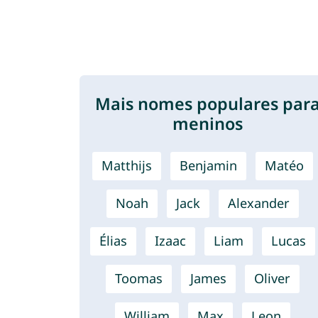
Mais nomes populares par
meninos
Matthijs
Benjamin
Matéo
Noah
Jack
Alexander
Élias
Izaac
Liam
Lucas
Toomas
James
Oliver
William
Max
Leon