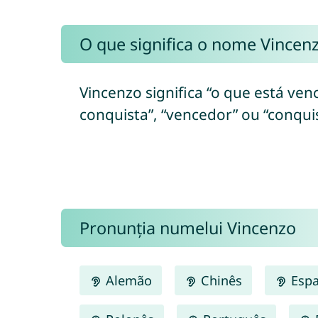
O que significa o nome Vincen
Vincenzo significa “o que está ven
conquista”, “vencedor” ou “conquis
Pronunția numelui Vincenzo
Alemão
Chinês
Espa