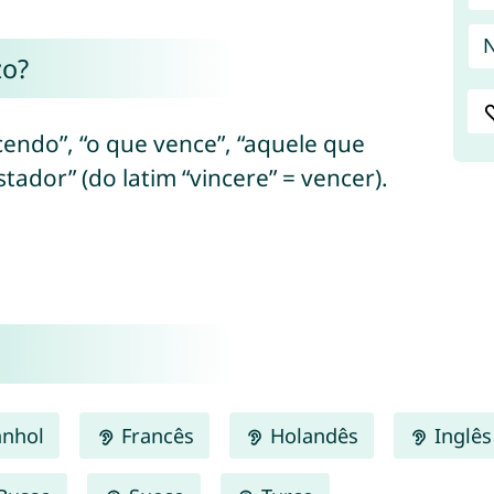
zo?
cendo”, “o que vence”, “aquele que
tador” (do latim “vincere” = vencer).
nhol
Francês
Holandês
Inglês