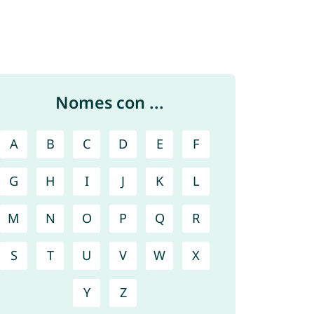
Nomes con ...
A
B
C
D
E
F
G
H
I
J
K
L
M
N
O
P
Q
R
S
T
U
V
W
X
Y
Z