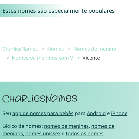
Estes nomes são especialmente populares
CharliesNames
Nomes
Nomes de menino
Nomes de meninos com V
Vicente
Seu
app de nomes para bebês
para
Android
e
iPhone
Léxico de nomes:
nomes de meninas
,
nomes de
meninos
,
nomes unissex
e
todos os nomes