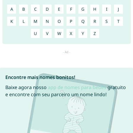
A
B
C
D
E
F
G
H
I
J
K
L
M
N
O
P
Q
R
S
T
U
V
W
X
Y
Z
Encontre mais nomes bonitos!
Baixe agora nosso
app de nomes para bebês
gratuito
e encontre com seu parceiro um nome lindo!