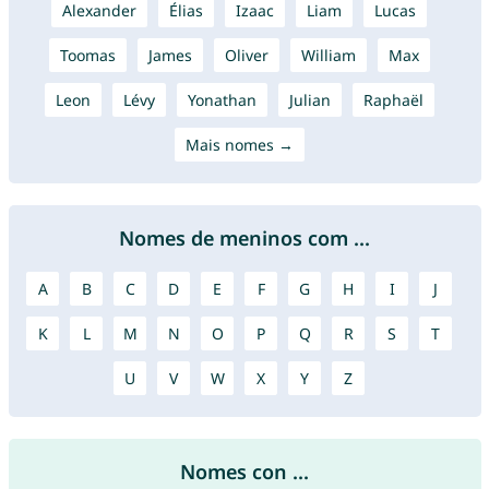
Alexander
Élias
Izaac
Liam
Lucas
Toomas
James
Oliver
William
Max
Leon
Lévy
Yonathan
Julian
Raphaël
Mais nomes →
Nomes de meninos com ...
A
B
C
D
E
F
G
H
I
J
K
L
M
N
O
P
Q
R
S
T
U
V
W
X
Y
Z
Nomes con ...