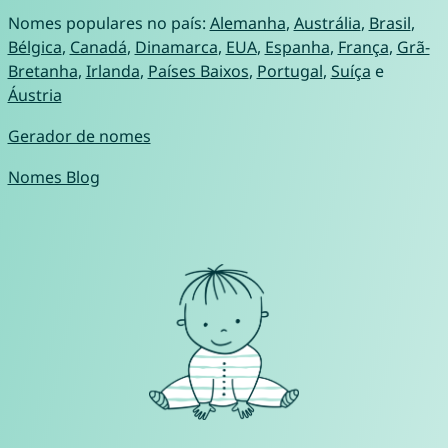
Nomes populares no país:
Alemanha
,
Austrália
,
Brasil
,
Bélgica
,
Canadá
,
Dinamarca
,
EUA
,
Espanha
,
França
,
Grã-
Bretanha
,
Irlanda
,
Países Baixos
,
Portugal
,
Suíça
e
Áustria
Gerador de nomes
Nomes Blog