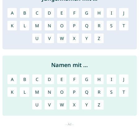
A
B
C
D
E
F
G
H
I
J
K
L
M
N
O
P
Q
R
S
T
U
V
W
X
Y
Z
Namen mit ...
A
B
C
D
E
F
G
H
I
J
K
L
M
N
O
P
Q
R
S
T
U
V
W
X
Y
Z