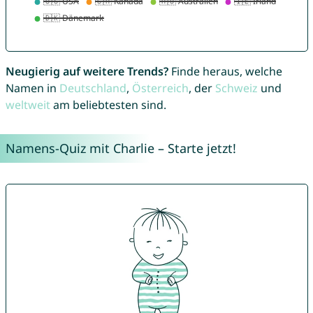
Neugierig auf weitere Trends?
Finde heraus, welche
Namen in
Deutschland
,
Österreich
, der
Schweiz
und
weltweit
am beliebtesten sind.
Namens-Quiz mit Charlie – Starte jetzt!