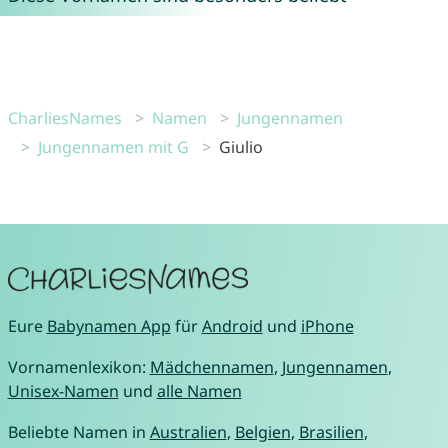
CharliesNames
Namen
Jungennamen
Jungennamen mit G
Giulio
Eure
Babynamen App
für
Android
und
iPhone
Vornamenlexikon:
Mädchennamen
,
Jungennamen
,
Unisex-Namen
und
alle Namen
Beliebte Namen in
Australien
,
Belgien
,
Brasilien
,