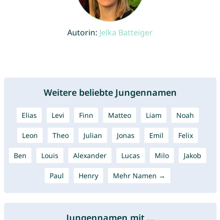
Autorin:
Jelka Batteiger
Weitere beliebte Jungennamen
Elias
Levi
Finn
Matteo
Liam
Noah
Leon
Theo
Julian
Jonas
Emil
Felix
Ben
Louis
Alexander
Lucas
Milo
Jakob
Paul
Henry
Mehr Namen →
Jungennamen mit ...