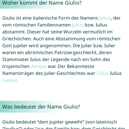
Woher kommt der Name Giulio?
Giulio ist eine italienische Form des Namens
Julius
, der
vom römischen Familiennamen
Julius
bzw. Iulius
abstammt. Dieser hat seine Wurzeln vermutlich im
Griechischen. Auch eine Abstammung vom römischen
Gott Jupiter wird angenommen. Die Julier bzw. Iulier
waren ein altrömisches Patriziergeschlecht, deren
Stammvater Iulus der Legende nach ein Sohn des
trojanischen
Aeneas
war. Der Bekannteste
Namensträger des Julier-Geschlechtes war
Gaius
Iulius
Caesar
.
Was bedeutet der Name Giulio?
Giulio bedeutet “dem Jupiter geweiht” (von lateinisch
“Iovilius”) oder “aus der Familie bzw. dem Geschlecht der