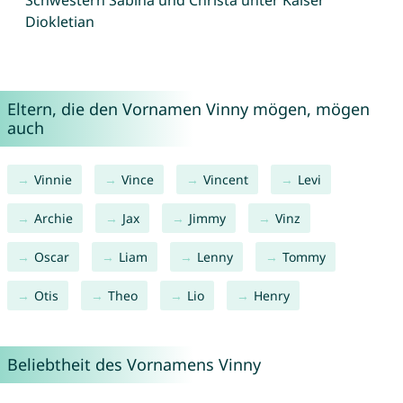
Schwestern Sabina und Christa unter Kaiser
Diokletian
Eltern, die den Vornamen Vinny mögen, mögen
auch
Vinnie
Vince
Vincent
Levi
Archie
Jax
Jimmy
Vinz
Oscar
Liam
Lenny
Tommy
Otis
Theo
Lio
Henry
Beliebtheit des Vornamens Vinny