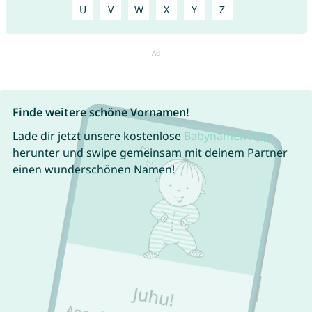
U
V
W
X
Y
Z
Finde weitere schöne Vornamen!
Lade dir jetzt unsere kostenlose
Babynamen App
herunter und swipe gemeinsam mit deinem Partner
einen wunderschönen Namen!