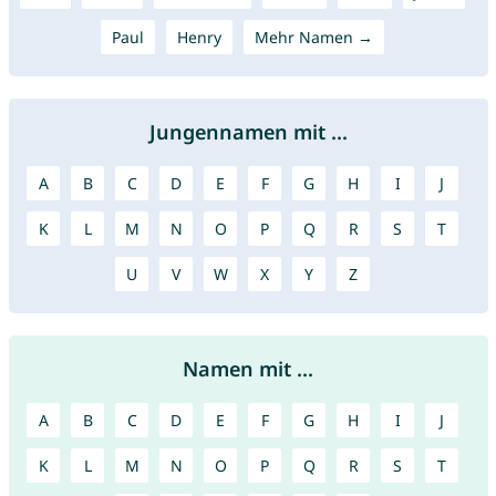
Paul
Henry
Mehr Namen →
Jungennamen mit ...
A
B
C
D
E
F
G
H
I
J
K
L
M
N
O
P
Q
R
S
T
U
V
W
X
Y
Z
Namen mit ...
A
B
C
D
E
F
G
H
I
J
K
L
M
N
O
P
Q
R
S
T