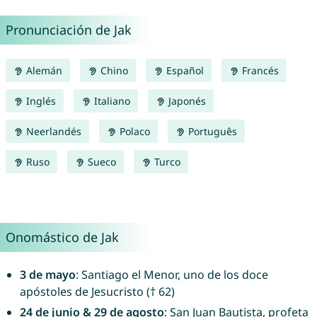
Pronunciación de Jak
Alemán
Chino
Español
Francés
Inglés
Italiano
Japonés
Neerlandés
Polaco
Português
Ruso
Sueco
Turco
Onomástico de Jak
3 de mayo
: Santiago el Menor, uno de los doce
apóstoles de Jesucristo († 62)
24 de junio & 29 de agosto
: San Juan Bautista, profeta