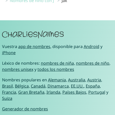
Nombres de niño con J
Jak
Vuestra
app de nombres
, disponible para
Android
y
iPhone
Léxico de nombres:
nombres de niña
,
nombres de niño
,
nombres unisex
y
todos los nombres
Nombres populares en
Alemania
,
Australia
,
Austria
,
Brasil
,
Bélgica
,
Canadá
,
Dinamarca
,
EE.UU.
,
España
,
Francia
,
Gran Bretaña
,
Irlanda
,
Países Bajos
,
Portugal
y
Suiza
Generador de nombres