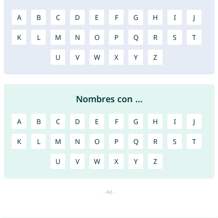
A
B
C
D
E
F
G
H
I
J
K
L
M
N
O
P
Q
R
S
T
U
V
W
X
Y
Z
Nombres con ...
A
B
C
D
E
F
G
H
I
J
K
L
M
N
O
P
Q
R
S
T
U
V
W
X
Y
Z