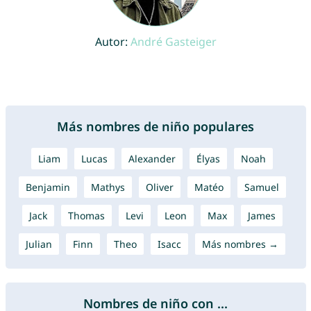
Autor:
André Gasteiger
Más nombres de niño populares
Liam
Lucas
Alexander
Élyas
Noah
Benjamin
Mathys
Oliver
Matéo
Samuel
Jack
Thomas
Levi
Leon
Max
James
Julian
Finn
Theo
Isacc
Más nombres →
Nombres de niño con ...