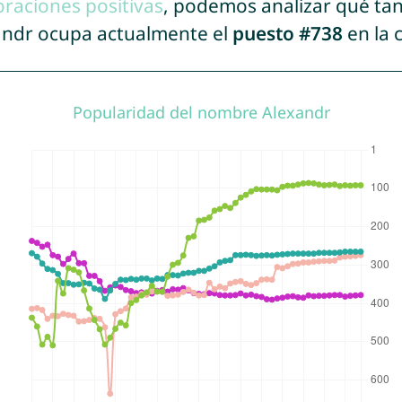
oraciones positivas
, podemos analizar qué ta
xandr ocupa actualmente el
puesto #738
en la 