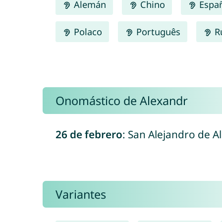
Alemán
Chino
Espa
Polaco
Português
R
Onomástico de Alexandr
26 de febrero
: San Alejandro de Al
Variantes