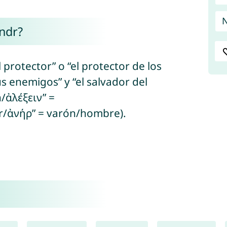
N
ndr?
l protector” o “el protector de los
s enemigos” y “el salvador del
n/ἀλέξειν” =
r/ἀνήρ” = varón/hombre).