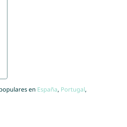
 populares en
España
,
Portugal
,