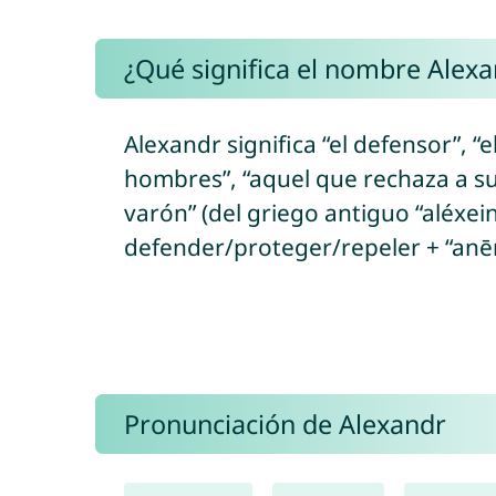
¿Qué significa el nombre Alexa
Alexandr significa “el defensor”, “e
hombres”, “aquel que rechaza a su
varón” (del griego antiguo “aléxei
defender/proteger/repeler + “anē
Pronunciación de Alexandr