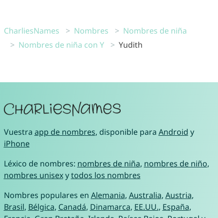
CharliesNames
Nombres
Nombres de niña
Nombres de niña con Y
Yudith
Vuestra
app de nombres
, disponible para
Android
y
iPhone
Léxico de nombres:
nombres de niña
,
nombres de niño
,
nombres unisex
y
todos los nombres
Nombres populares en
Alemania
,
Australia
,
Austria
,
Brasil
,
Bélgica
,
Canadá
,
Dinamarca
,
EE.UU.
,
España
,