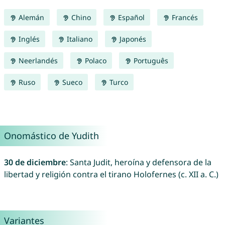
Alemán
Chino
Español
Francés
Inglés
Italiano
Japonés
Neerlandés
Polaco
Português
Ruso
Sueco
Turco
Onomástico de Yudith
30 de diciembre
: Santa Judit, heroína y defensora de la
libertad y religión contra el tirano Holofernes (c. XII a. C.)
Variantes