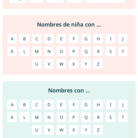
Nombres de niña con ...
A
B
C
D
E
F
G
H
I
J
K
L
M
N
O
P
Q
R
S
T
U
V
W
X
Y
Z
Nombres con ...
A
B
C
D
E
F
G
H
I
J
K
L
M
N
O
P
Q
R
S
T
U
V
W
X
Y
Z