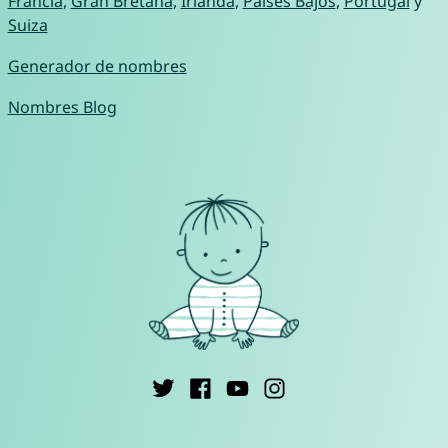
Francia
,
Gran Bretaña
,
Irlanda
,
Países Bajos
,
Portugal
y
Suiza
Generador de nombres
Nombres Blog