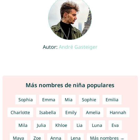
Autor:
André Gasteiger
Más nombres de niña populares
Sophia
Emma
Mia
Sophie
Emilia
Charlotte
Isabella
Emily
Amelia
Hannah
Mila
Julia
Khloe
Lia
Luna
Eva
Maya
Zoe
Anna
Lena
Más nombres →