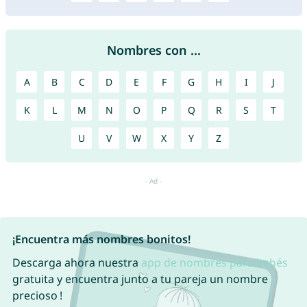
Nombres con ...
A
B
C
D
E
F
G
H
I
J
K
L
M
N
O
P
Q
R
S
T
U
V
W
X
Y
Z
¡Encuentra más nombres bonitos!
Descarga ahora nuestra
app de nombres para bebés
gratuita y encuentra junto a tu pareja un nombre
precioso !