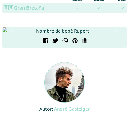
🇬🇧 Gran Bretaña
-
✓
✓
Autor:
André Gasteiger