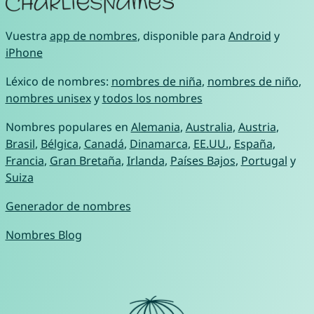
Vuestra
app de nombres
, disponible para
Android
y
iPhone
Léxico de nombres:
nombres de niña
,
nombres de niño
,
nombres unisex
y
todos los nombres
Nombres populares en
Alemania
,
Australia
,
Austria
,
Brasil
,
Bélgica
,
Canadá
,
Dinamarca
,
EE.UU.
,
España
,
Francia
,
Gran Bretaña
,
Irlanda
,
Países Bajos
,
Portugal
y
Suiza
Generador de nombres
Nombres Blog