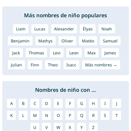
Más nombres de niño populares
Liam
Lucas
Alexander
Élyas
Noah
Benjamin
Mathys
Oliver
Matéo
Samuel
Jack
Thomas
Levi
Leon
Max
James
Julian
Finn
Theo
Isacc
Más nombres →
Nombres de niño con ...
A
B
C
D
E
F
G
H
I
J
K
L
M
N
O
P
Q
R
S
T
U
V
W
X
Y
Z