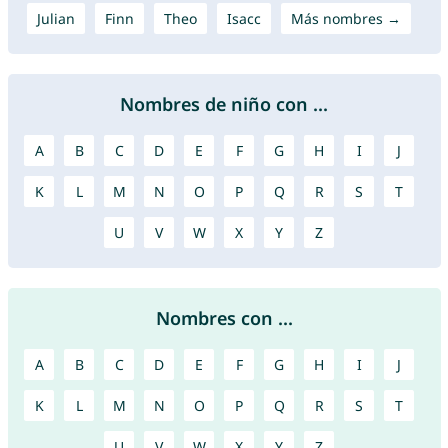
Julian
Finn
Theo
Isacc
Más nombres →
Nombres de niño con ...
A
B
C
D
E
F
G
H
I
J
K
L
M
N
O
P
Q
R
S
T
U
V
W
X
Y
Z
Nombres con ...
A
B
C
D
E
F
G
H
I
J
K
L
M
N
O
P
Q
R
S
T
U
V
W
X
Y
Z