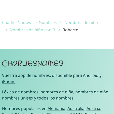
CharliesNames
Nombres
Nombres de niño
Nombres de niño con R
Roberto
Vuestra
app de nombres
, disponible para
Android
y
iPhone
Léxico de nombres:
nombres de niña
,
nombres de niño
,
nombres unisex
y
todos los nombres
Nombres populares en
Alemania
,
Australia
,
Austria
,