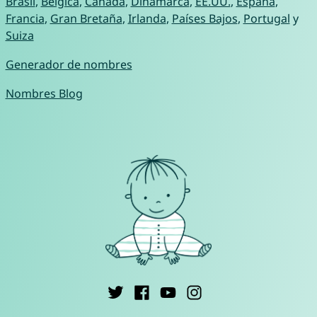
Brasil
,
Bélgica
,
Canadá
,
Dinamarca
,
EE.UU.
,
España
,
Francia
,
Gran Bretaña
,
Irlanda
,
Países Bajos
,
Portugal
y
Suiza
Generador de nombres
Nombres Blog