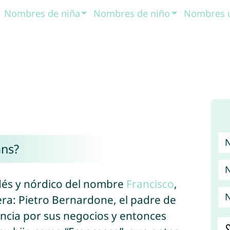
Nombres de niña
Nombres de niño
Nombres 
ans?
N
ndés y nórdico del nombre
Francisco
,
N
ra: Pietro Bernardone, el padre de
rancia por sus negocios y entonces