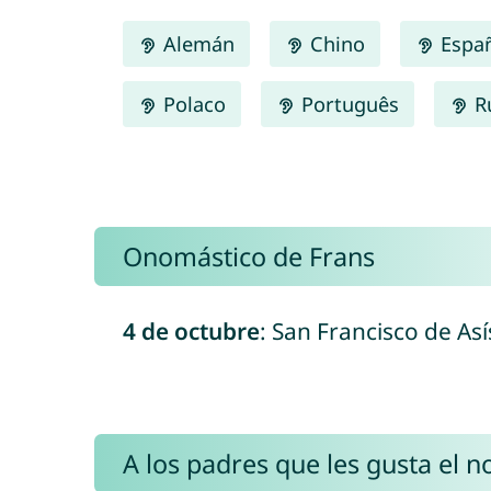
Alemán
Chino
Espa
Polaco
Português
R
Onomástico de Frans
4 de octubre
: San Francisco de Así
A los padres que les gusta el 