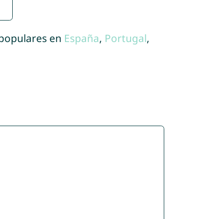
 populares en
España
,
Portugal
,