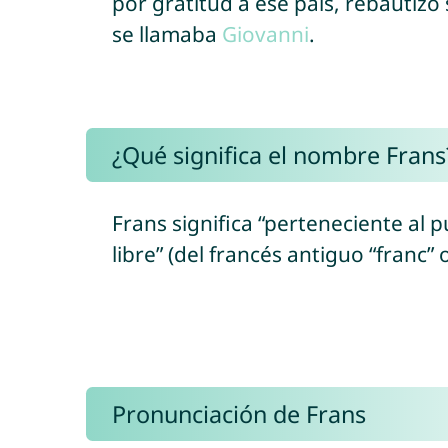
por gratitud a ese país, rebautizó
se llamaba
Giovanni
.
¿Qué significa el nombre Frans
Frans significa “perteneciente al 
libre” (del francés antiguo “franc” 
Pronunciación de Frans