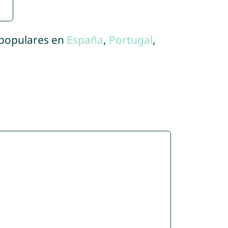
 populares en
España
,
Portugal
,