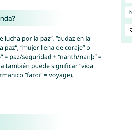
N
anda?
 lucha por la paz”, “audaz en la
a paz”, “mujer llena de coraje” o
riþ” = paz/seguridad + “nanth/nanþ” =
da también puede significar “vida
rmanico “fardi” = voyage).