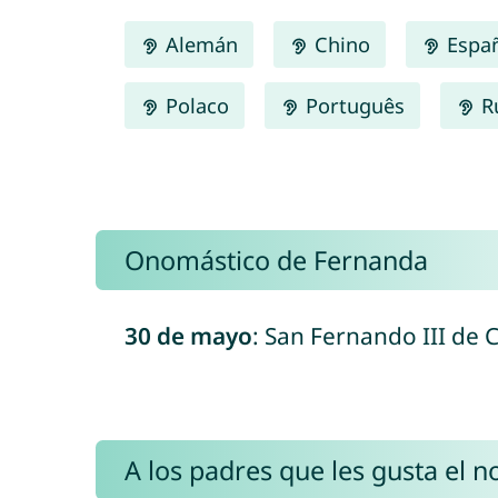
Alemán
Chino
Espa
Polaco
Português
R
Onomástico de Fernanda
30 de mayo
: San Fernando III de C
A los padres que les gusta el 