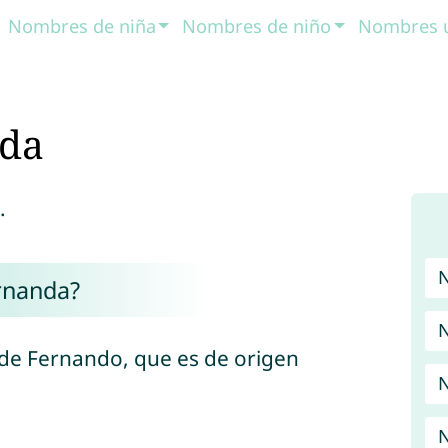
Nombres de niña
Nombres de niño
Nombres 
da
.
rnanda?
N
de Fernando, que es de origen
N
N