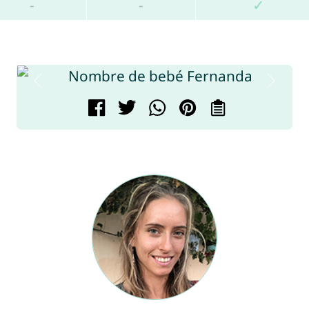
-
-
✓