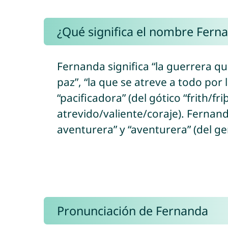
¿Qué significa el nombre Fern
Fernanda significa “la guerrera que
paz”, “la que se atreve a todo por l
“pacificadora” (del gótico “frith/f
atrevido/valiente/coraje). Fernan
aventurera” y “aventurera” (del ge
Pronunciación de Fernanda