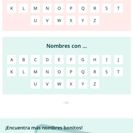
K
L
M
N
O
P
Q
R
S
T
U
V
W
X
Y
Z
Nombres con ...
A
B
C
D
E
F
G
H
I
J
K
L
M
N
O
P
Q
R
S
T
U
V
W
X
Y
Z
¡Encuentra más nombres bonitos!