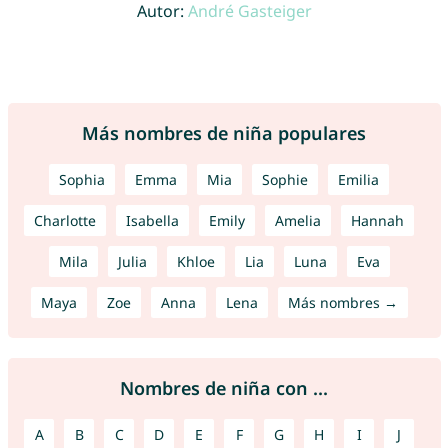
Autor:
André Gasteiger
Más nombres de niña populares
Sophia
Emma
Mia
Sophie
Emilia
Charlotte
Isabella
Emily
Amelia
Hannah
Mila
Julia
Khloe
Lia
Luna
Eva
Maya
Zoe
Anna
Lena
Más nombres →
Nombres de niña con ...
A
B
C
D
E
F
G
H
I
J