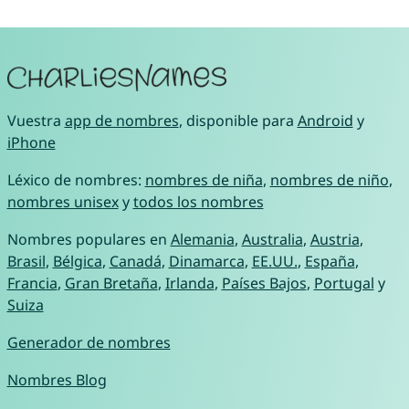
Vuestra
app de nombres
, disponible para
Android
y
iPhone
Léxico de nombres:
nombres de niña
,
nombres de niño
,
nombres unisex
y
todos los nombres
Nombres populares en
Alemania
,
Australia
,
Austria
,
Brasil
,
Bélgica
,
Canadá
,
Dinamarca
,
EE.UU.
,
España
,
Francia
,
Gran Bretaña
,
Irlanda
,
Países Bajos
,
Portugal
y
Suiza
Generador de nombres
Nombres Blog