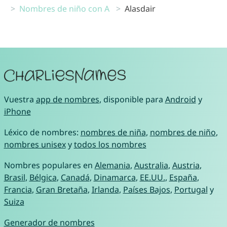
Nombres de niño con A
Alasdair
Vuestra
app de nombres
, disponible para
Android
y
iPhone
Léxico de nombres:
nombres de niña
,
nombres de niño
,
nombres unisex
y
todos los nombres
Nombres populares en
Alemania
,
Australia
,
Austria
,
Brasil
,
Bélgica
,
Canadá
,
Dinamarca
,
EE.UU.
,
España
,
Francia
,
Gran Bretaña
,
Irlanda
,
Países Bajos
,
Portugal
y
Suiza
Generador de nombres