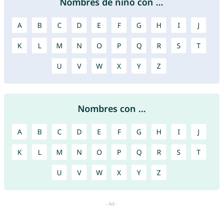
Nombres de niño con ...
A
B
C
D
E
F
G
H
I
J
K
L
M
N
O
P
Q
R
S
T
U
V
W
X
Y
Z
Nombres con ...
A
B
C
D
E
F
G
H
I
J
K
L
M
N
O
P
Q
R
S
T
U
V
W
X
Y
Z