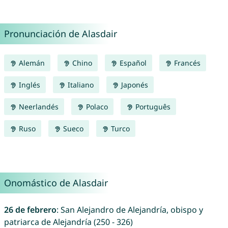
Pronunciación de Alasdair
Alemán
Chino
Español
Francés
Inglés
Italiano
Japonés
Neerlandés
Polaco
Português
Ruso
Sueco
Turco
Onomástico de Alasdair
26 de febrero
: San Alejandro de Alejandría, obispo y
patriarca de Alejandría (250 - 326)