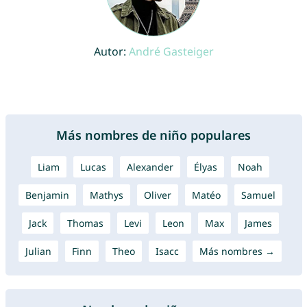
Autor:
André Gasteiger
Más nombres de niño populares
Liam
Lucas
Alexander
Élyas
Noah
Benjamin
Mathys
Oliver
Matéo
Samuel
Jack
Thomas
Levi
Leon
Max
James
Julian
Finn
Theo
Isacc
Más nombres →