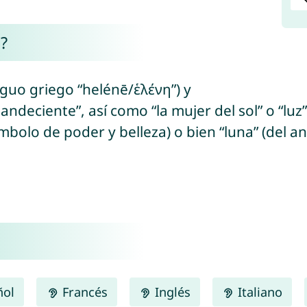
?
tiguo griego “helénē/ἑλένη”) y
andeciente”, así como “la mujer del sol” o “luz”
mbolo de poder y belleza) o bien “luna” (del a
ñol
Francés
Inglés
Italiano