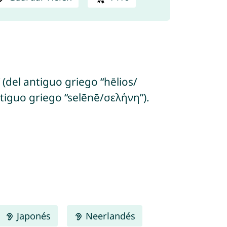
 (del antiguo griego “hēlios/
ntiguo griego “selēnē/σελήνη”).
Japonés
Neerlandés