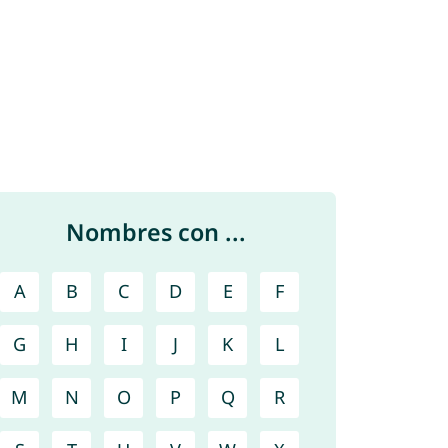
Nombres con ...
A
B
C
D
E
F
G
H
I
J
K
L
M
N
O
P
Q
R