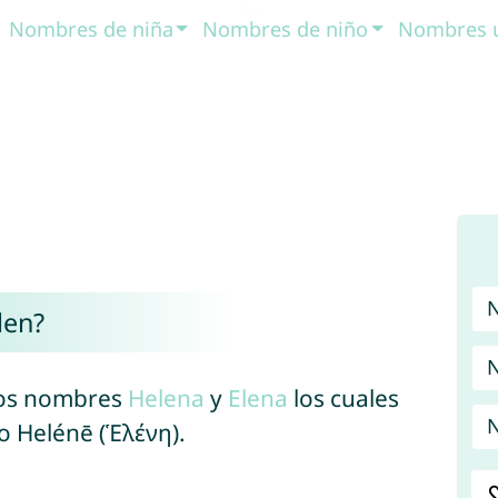
Nombres de niña
Nombres de niño
Nombres 
len?
N
 los nombres
Helena
y
Elena
los cuales
N
o Helénē (Ἑλένη).