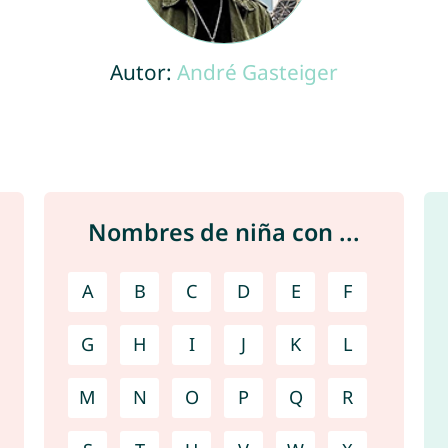
Autor:
André Gasteiger
Nombres de niña con ...
A
B
C
D
E
F
G
H
I
J
K
L
M
N
O
P
Q
R