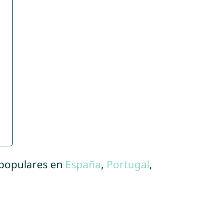
 populares en
España
,
Portugal
,