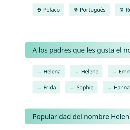
Polaco
Português
R
A los padres que les gusta el 
Helena
Helene
Em
Frida
Sophie
Hanna
Popularidad del nombre Helen