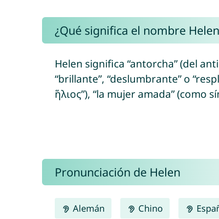
¿Qué significa el nombre Helen
Helen significa “antorcha” (del an
“brillante”, “deslumbrante” o “respl
ἥλιος”), “la mujer amada” (como sí
Pronunciación de Helen
Alemán
Chino
Espa