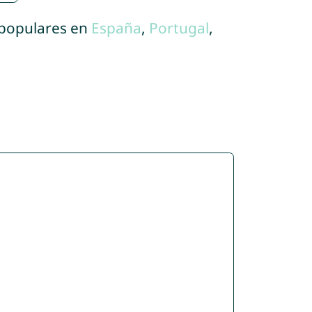
 populares en
España
,
Portugal
,