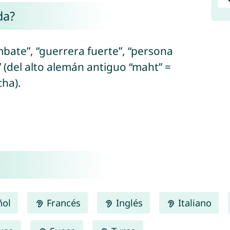
da?
mbate”, “guerrera fuerte”, “persona
 (del alto alemán antiguo “maht” =
cha).
ñol
Francés
Inglés
Italiano