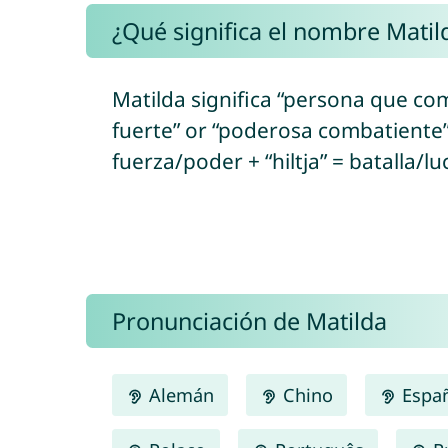
¿Qué significa el nombre Matil
Matilda significa “persona que co
fuerte” or “poderosa combatiente”
fuerza/poder + “hiltja” = batalla/lu
Pronunciación de Matilda
Alemán
Chino
Espa