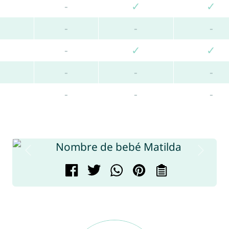
-
✓
✓
-
-
-
-
✓
✓
-
-
-
-
-
-