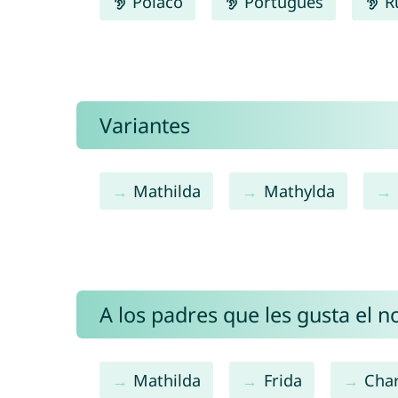
Polaco
Português
R
Variantes
Mathilda
Mathylda
A los padres que les gusta el 
Mathilda
Frida
Char