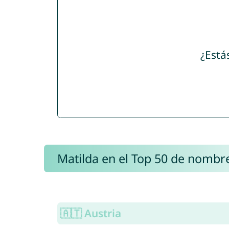
¿Está
Matilda en el Top 50 de nombr
🇦🇹 Austria