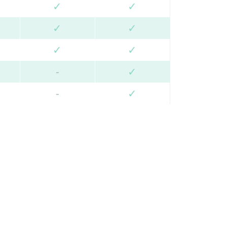
✓
✓
✓
✓
✓
✓
-
✓
-
✓