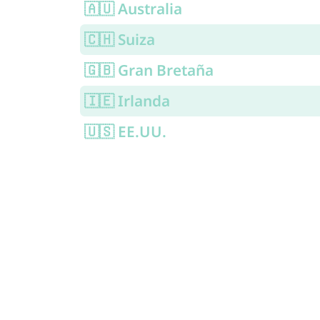
🇦🇺 Australia
🇨🇭 Suiza
🇬🇧 Gran Bretaña
🇮🇪 Irlanda
🇺🇸 EE.UU.