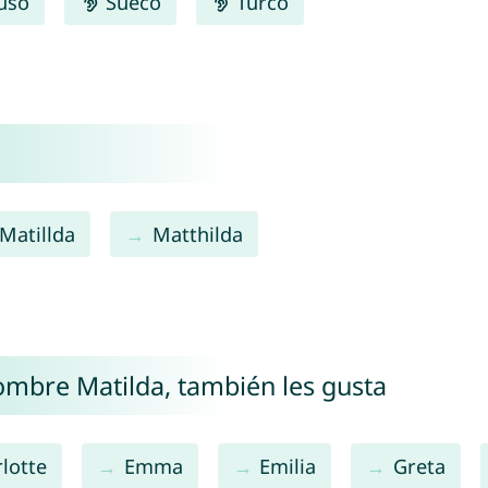
uso
Sueco
Turco
Matillda
Matthilda
nombre Matilda, también les gusta
lotte
Emma
Emilia
Greta