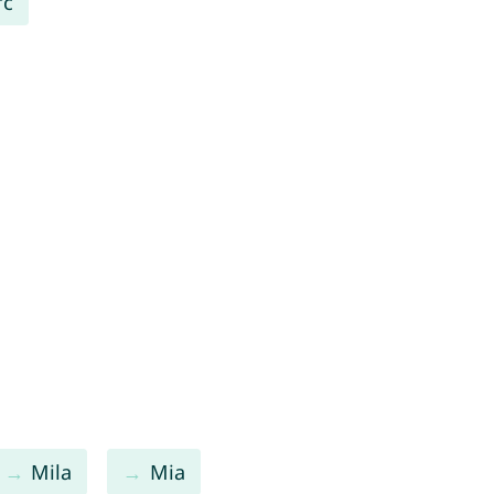
rc
Mila
Mia