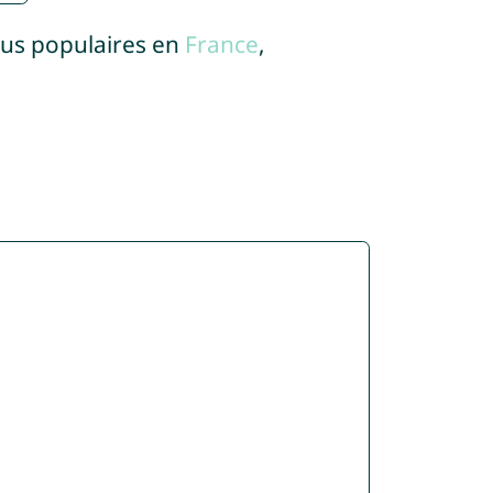
lus populaires en
France
,