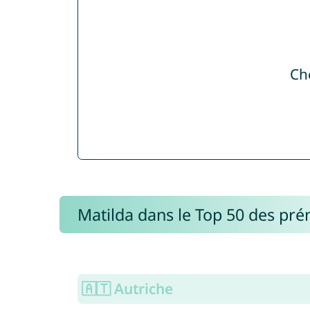
Ch
Matilda dans le Top 50 des pr
🇦🇹 Autriche