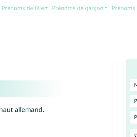
Prénoms de fille
Prénoms de garçon
Prénoms 
P
 haut allemand.
P