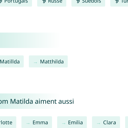
Portugais
Russe
Suédois
Tu
Matillda
Matthilda
nom Matilda aiment aussi
lotte
Emma
Emilia
Clara