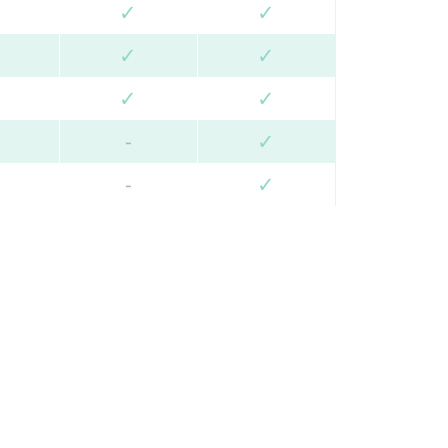
✓
✓
✓
✓
✓
✓
-
✓
-
✓