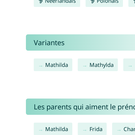
Néerlandais
Polonais
Variantes
Mathilda
Mathylda
Les parents qui aiment le pré
Mathilda
Frida
Char