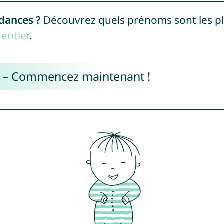
ndances ?
Découvrez quels prénoms sont les p
entier
.
e – Commencez maintenant !