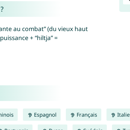
 ?
ssante au combat” (du vieux haut
uissance + “hiltja” =
inois
Espagnol
Français
Itali