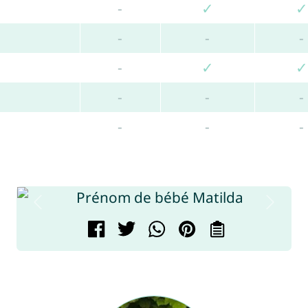
-
✓
✓
-
-
-
-
✓
✓
-
-
-
-
-
-