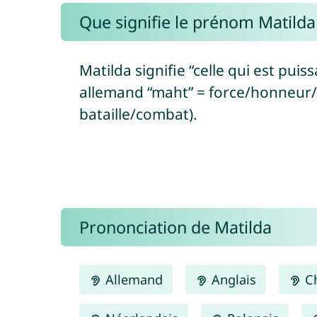
Que signifie le prénom Matilda
Matilda signifie “celle qui est pui
allemand “maht” = force/honneur/p
bataille/combat).
Prononciation de Matilda
Allemand
Anglais
Ch