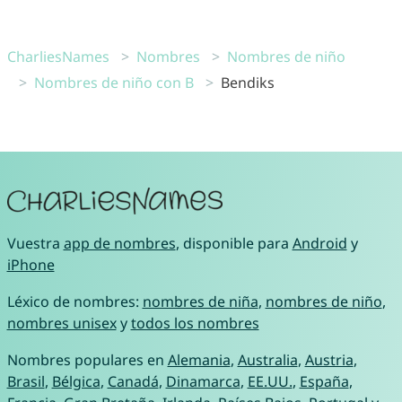
CharliesNames
Nombres
Nombres de niño
Nombres de niño con B
Bendiks
Vuestra
app de nombres
, disponible para
Android
y
iPhone
Léxico de nombres:
nombres de niña
,
nombres de niño
,
nombres unisex
y
todos los nombres
Nombres populares en
Alemania
,
Australia
,
Austria
,
Brasil
,
Bélgica
,
Canadá
,
Dinamarca
,
EE.UU.
,
España
,