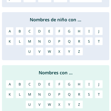
Nombres de niño con ...
A
B
C
D
E
F
G
H
I
J
K
L
M
N
O
P
Q
R
S
T
U
V
W
X
Y
Z
Nombres con ...
A
B
C
D
E
F
G
H
I
J
K
L
M
N
O
P
Q
R
S
T
U
V
W
X
Y
Z