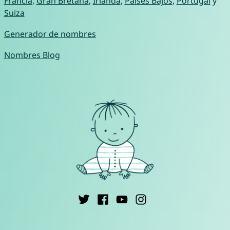
Francia
,
Gran Bretaña
,
Irlanda
,
Países Bajos
,
Portugal
y
Suiza
Generador de nombres
Nombres Blog