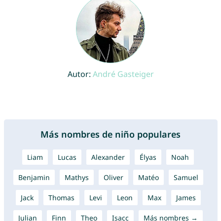
Autor:
André Gasteiger
Más nombres de niño populares
Liam
Lucas
Alexander
Élyas
Noah
Benjamin
Mathys
Oliver
Matéo
Samuel
Jack
Thomas
Levi
Leon
Max
James
Julian
Finn
Theo
Isacc
Más nombres →