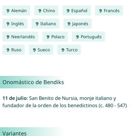
Alemán
Chino
Español
Francés
Inglés
Italiano
Japonés
Neerlandés
Polaco
Português
Ruso
Sueco
Turco
Onomástico de Bendiks
11 de julio
: San Benito de Nursia, monje italiano y
fundador de la orden de los benedictinos (c. 480 - 547)
Variantes