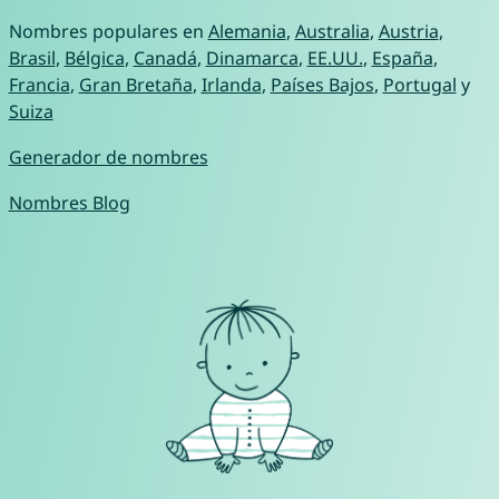
Nombres populares en
Alemania
,
Australia
,
Austria
,
Brasil
,
Bélgica
,
Canadá
,
Dinamarca
,
EE.UU.
,
España
,
Francia
,
Gran Bretaña
,
Irlanda
,
Países Bajos
,
Portugal
y
Suiza
Generador de nombres
Nombres Blog