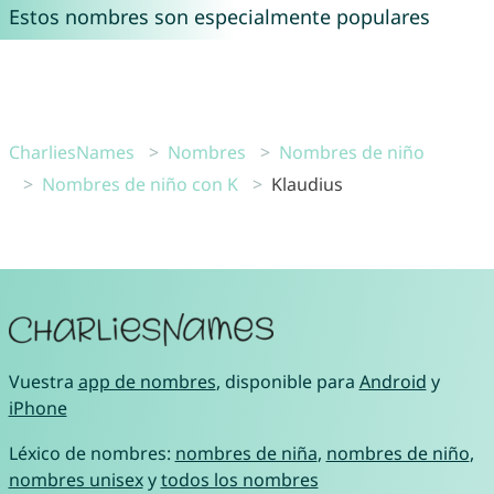
Estos nombres son especialmente populares
CharliesNames
Nombres
Nombres de niño
Nombres de niño con K
Klaudius
Vuestra
app de nombres
, disponible para
Android
y
iPhone
Léxico de nombres:
nombres de niña
,
nombres de niño
,
nombres unisex
y
todos los nombres