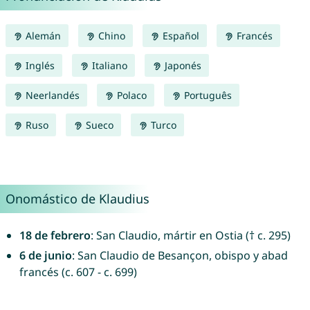
Alemán
Chino
Español
Francés
Inglés
Italiano
Japonés
Neerlandés
Polaco
Português
Ruso
Sueco
Turco
Onomástico de Klaudius
18 de febrero
: San Claudio, mártir en Ostia († c. 295)
6 de junio
: San Claudio de Besançon, obispo y abad
francés (c. 607 - c. 699)