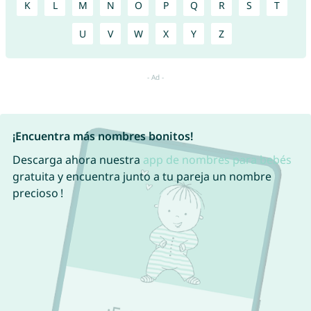
K
L
M
N
O
P
Q
R
S
T
U
V
W
X
Y
Z
¡Encuentra más nombres bonitos!
Descarga ahora nuestra
app de nombres para bebés
gratuita y encuentra junto a tu pareja un nombre
precioso !