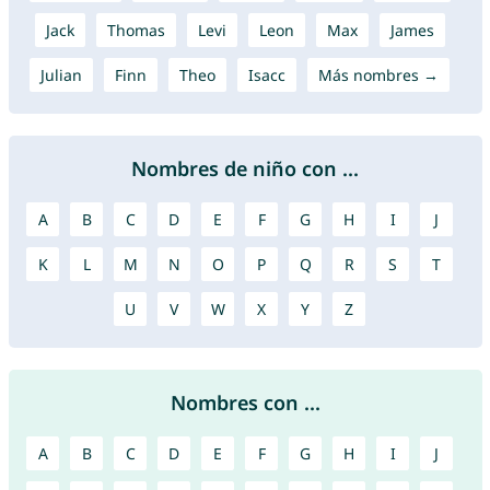
Jack
Thomas
Levi
Leon
Max
James
Julian
Finn
Theo
Isacc
Más nombres →
Nombres de niño con ...
A
B
C
D
E
F
G
H
I
J
K
L
M
N
O
P
Q
R
S
T
U
V
W
X
Y
Z
Nombres con ...
A
B
C
D
E
F
G
H
I
J