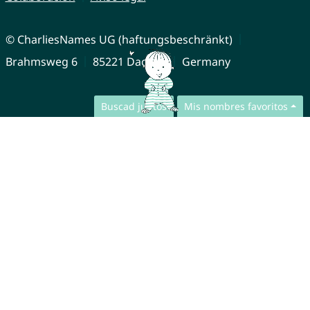
© CharliesNames UG (haftungsbeschränkt)
Brahmsweg 6
85221 Dachau
Germany
Buscad juntos
Mis nombres favoritos