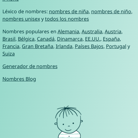
Léxico de nombres:
nombres de niña
,
nombres de niño
,
nombres unisex
y
todos los nombres
Nombres populares en
Alemania
,
Australia
,
Austria
,
Brasil
,
Bélgica
,
Canadá
,
Dinamarca
,
EE.UU.
,
España
,
Francia
,
Gran Bretaña
,
Irlanda
,
Países Bajos
,
Portugal
y
Suiza
Generador de nombres
Nombres Blog