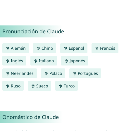
Pronunciación de Claude
Alemán
Chino
Español
Francés
Inglés
Italiano
Japonés
Neerlandés
Polaco
Português
Ruso
Sueco
Turco
Onomástico de Claude