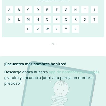
A
B
C
D
E
F
G
H
I
J
K
L
M
N
O
P
Q
R
S
T
U
V
W
X
Y
Z
¡Encuentra más nombres bonitos!
Descarga ahora nuestra
app de nombres para bebés
gratuita y encuentra junto a tu pareja un nombre
precioso !