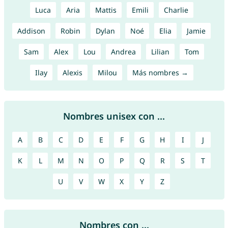
Luca
Aria
Mattis
Emili
Charlie
Addison
Robin
Dylan
Noé
Elia
Jamie
Sam
Alex
Lou
Andrea
Lilian
Tom
Ilay
Alexis
Milou
Más nombres →
Nombres unisex con ...
A
B
C
D
E
F
G
H
I
J
K
L
M
N
O
P
Q
R
S
T
U
V
W
X
Y
Z
Nombres con ...