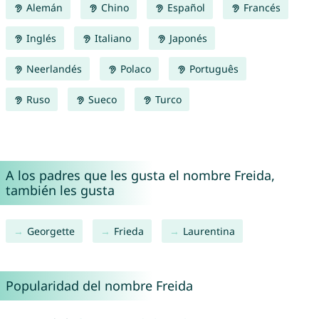
Alemán
Chino
Español
Francés
Inglés
Italiano
Japonés
Neerlandés
Polaco
Português
Ruso
Sueco
Turco
A los padres que les gusta el nombre Freida,
también les gusta
Georgette
Frieda
Laurentina
Popularidad del nombre Freida