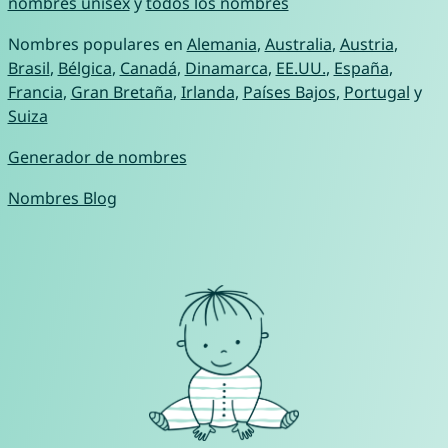
nombres unisex
y
todos los nombres
Nombres populares en
Alemania
,
Australia
,
Austria
,
Brasil
,
Bélgica
,
Canadá
,
Dinamarca
,
EE.UU.
,
España
,
Francia
,
Gran Bretaña
,
Irlanda
,
Países Bajos
,
Portugal
y
Suiza
Generador de nombres
Nombres Blog