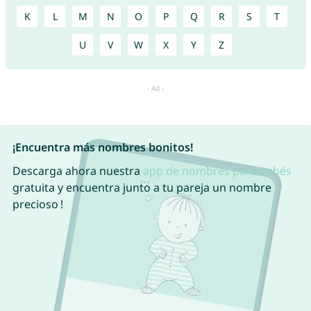
K
L
M
N
O
P
Q
R
S
T
U
V
W
X
Y
Z
¡Encuentra más nombres bonitos!
Descarga ahora nuestra
app de nombres para bebés
gratuita y encuentra junto a tu pareja un nombre
precioso !