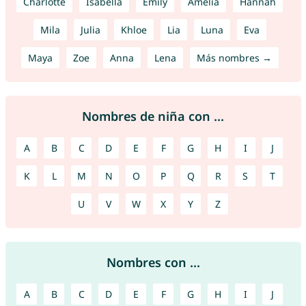
Charlotte
Isabella
Emily
Amelia
Hannah
Mila
Julia
Khloe
Lia
Luna
Eva
Maya
Zoe
Anna
Lena
Más nombres →
Nombres de niña con ...
A
B
C
D
E
F
G
H
I
J
K
L
M
N
O
P
Q
R
S
T
U
V
W
X
Y
Z
Nombres con ...
A
B
C
D
E
F
G
H
I
J