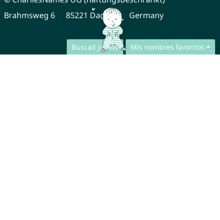
Brahmsweg 6
85221 Dachau
Germany
Buscad juntos
Mis nombres favoritos