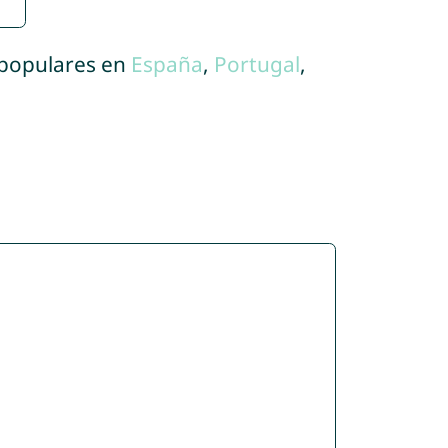
 populares en
España
,
Portugal
,