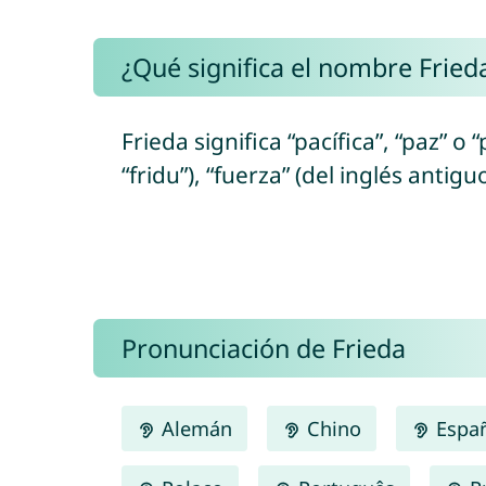
¿Qué significa el nombre Fried
Frieda significa “pacífica”, “paz” o
“fridu”), “fuerza” (del inglés antig
Pronunciación de Frieda
Alemán
Chino
Espa