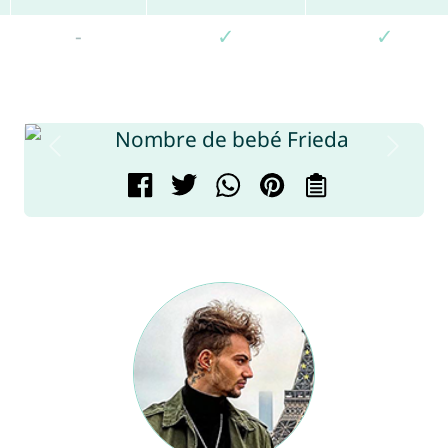
-
✓
✓