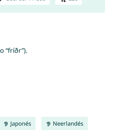
 “fríðr”).
Japonés
Neerlandés