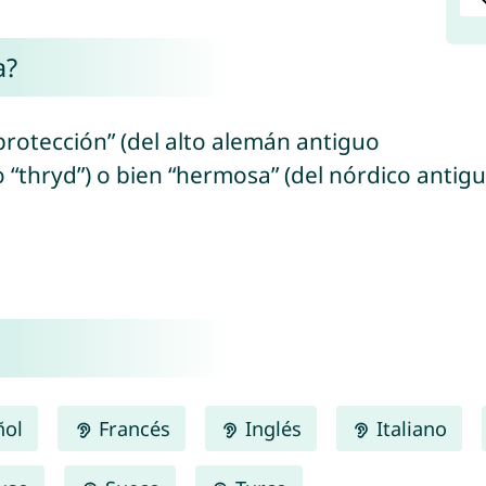
a?
 “protección” (del alto alemán antiguo
uo “thryd”) o bien “hermosa” (del nórdico antiguo
ñol
Francés
Inglés
Italiano