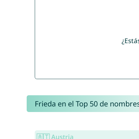
¿Está
Frieda en el Top 50 de nombre
🇦🇹 Austria