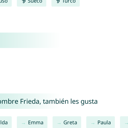
uso
Sueco
Turco
nombre Frieda, también les gusta
lda
Emma
Greta
Paula