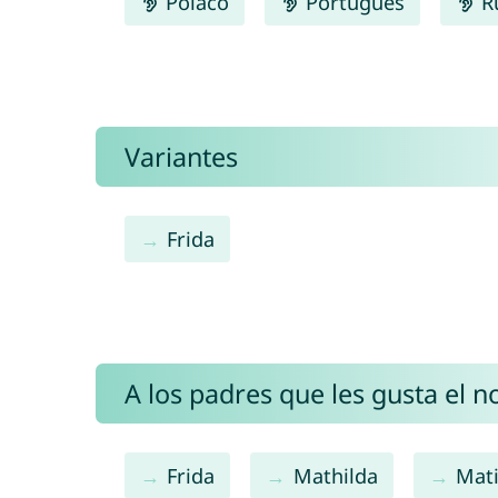
Polaco
Português
R
Variantes
Frida
A los padres que les gusta el 
Frida
Mathilda
Mati