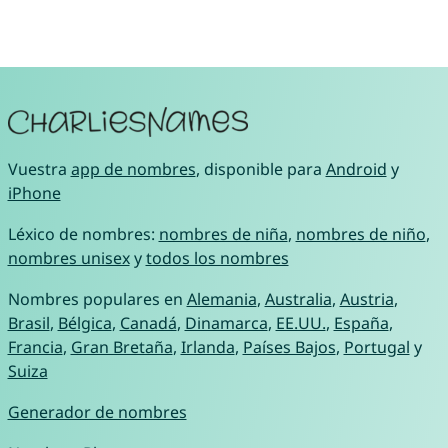
Vuestra
app de nombres
, disponible para
Android
y
iPhone
Léxico de nombres:
nombres de niña
,
nombres de niño
,
nombres unisex
y
todos los nombres
Nombres populares en
Alemania
,
Australia
,
Austria
,
Brasil
,
Bélgica
,
Canadá
,
Dinamarca
,
EE.UU.
,
España
,
Francia
,
Gran Bretaña
,
Irlanda
,
Países Bajos
,
Portugal
y
Suiza
Generador de nombres