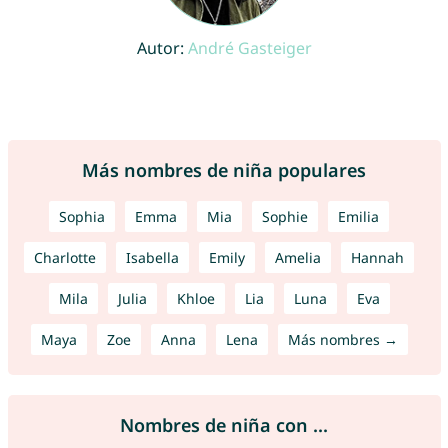
Autor:
André Gasteiger
Más nombres de niña populares
Sophia
Emma
Mia
Sophie
Emilia
Charlotte
Isabella
Emily
Amelia
Hannah
Mila
Julia
Khloe
Lia
Luna
Eva
Maya
Zoe
Anna
Lena
Más nombres →
Nombres de niña con ...