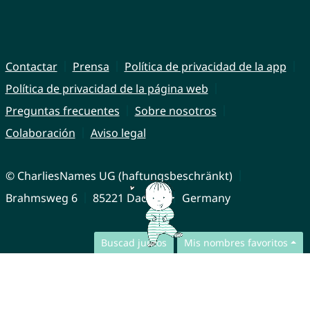
Contactar
Prensa
Política de privacidad de la app
Política de privacidad de la página web
Preguntas frecuentes
Sobre nosotros
Colaboración
Aviso legal
© CharliesNames UG (haftungsbeschränkt)
Brahmsweg 6
85221 Dachau
Germany
Buscad juntos
Mis nombres favoritos