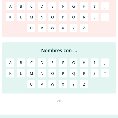
A
B
C
D
E
F
G
H
I
J
K
L
M
N
O
P
Q
R
S
T
U
V
W
X
Y
Z
Nombres con ...
A
B
C
D
E
F
G
H
I
J
K
L
M
N
O
P
Q
R
S
T
U
V
W
X
Y
Z