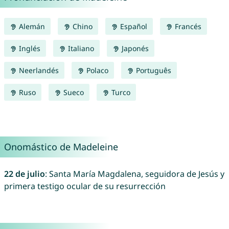
Alemán
Chino
Español
Francés
Inglés
Italiano
Japonés
Neerlandés
Polaco
Português
Ruso
Sueco
Turco
Onomástico de Madeleine
22 de julio
: Santa María Magdalena, seguidora de Jesús y
primera testigo ocular de su resurrección