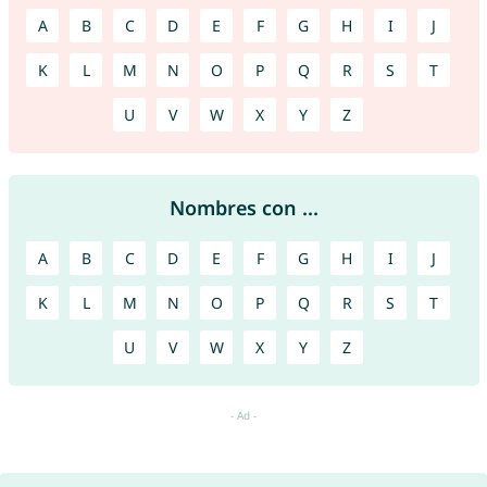
A
B
C
D
E
F
G
H
I
J
K
L
M
N
O
P
Q
R
S
T
U
V
W
X
Y
Z
Nombres con ...
A
B
C
D
E
F
G
H
I
J
K
L
M
N
O
P
Q
R
S
T
U
V
W
X
Y
Z