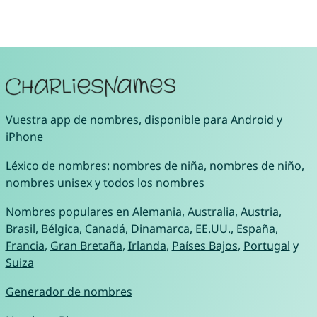
Vuestra
app de nombres
, disponible para
Android
y
iPhone
Léxico de nombres:
nombres de niña
,
nombres de niño
,
nombres unisex
y
todos los nombres
Nombres populares en
Alemania
,
Australia
,
Austria
,
Brasil
,
Bélgica
,
Canadá
,
Dinamarca
,
EE.UU.
,
España
,
Francia
,
Gran Bretaña
,
Irlanda
,
Países Bajos
,
Portugal
y
Suiza
Generador de nombres