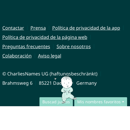
Contactar
Prensa
Política de privacidad de la app
Política de privacidad de la página web
Preguntas frecuentes
Sobre nosotros
Colaboración
Aviso legal
© CharliesNames UG (haftungsbeschränkt)
Brahmsweg 6
85221 Dachau
Germany
Buscad juntos
Mis nombres favoritos