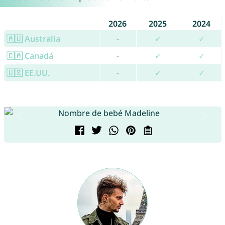
2026
2025
2024
🇦🇺 Australia
-
✓
✓
🇨🇦 Canadá
-
✓
✓
🇺🇸 EE.UU.
-
✓
✓