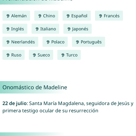
Alemán
Chino
Español
Francés
Inglés
Italiano
Japonés
Neerlandés
Polaco
Português
Ruso
Sueco
Turco
Onomástico de Madeline
22 de julio
: Santa María Magdalena, seguidora de Jesús y
primera testigo ocular de su resurrección