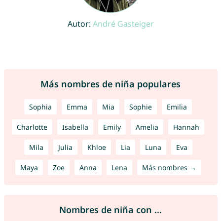
Autor:
André Gasteiger
Más nombres de niña populares
Sophia
Emma
Mia
Sophie
Emilia
Charlotte
Isabella
Emily
Amelia
Hannah
Mila
Julia
Khloe
Lia
Luna
Eva
Maya
Zoe
Anna
Lena
Más nombres →
Nombres de niña con ...