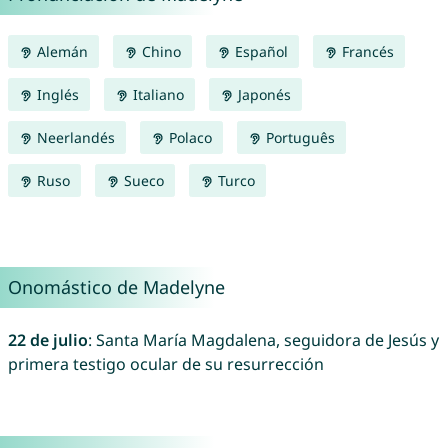
Alemán
Chino
Español
Francés
Inglés
Italiano
Japonés
Neerlandés
Polaco
Português
Ruso
Sueco
Turco
Onomástico de Madelyne
22 de julio
: Santa María Magdalena, seguidora de Jesús y
primera testigo ocular de su resurrección