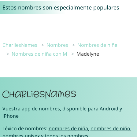
Estos nombres son especialmente populares
CharliesNames
Nombres
Nombres de niña
Nombres de niña con M
Madelyne
Vuestra
app de nombres
, disponible para
Android
y
iPhone
Léxico de nombres:
nombres de niña
,
nombres de niño
,
nombres unisex
y
todos los nombres