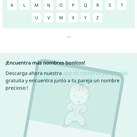
K
L
M
N
O
P
Q
R
S
T
U
V
W
X
Y
Z
¡Encuentra más nombres bonitos!
Descarga ahora nuestra
app de nombres para bebés
gratuita y encuentra junto a tu pareja un nombre
precioso !