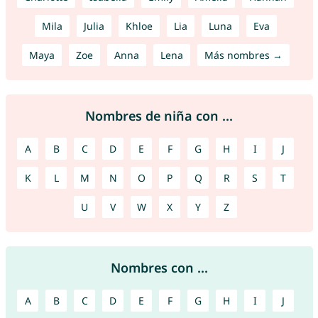
Mila
Julia
Khloe
Lia
Luna
Eva
Maya
Zoe
Anna
Lena
Más nombres →
Nombres de niña con ...
A
B
C
D
E
F
G
H
I
J
K
L
M
N
O
P
Q
R
S
T
U
V
W
X
Y
Z
Nombres con ...
A
B
C
D
E
F
G
H
I
J