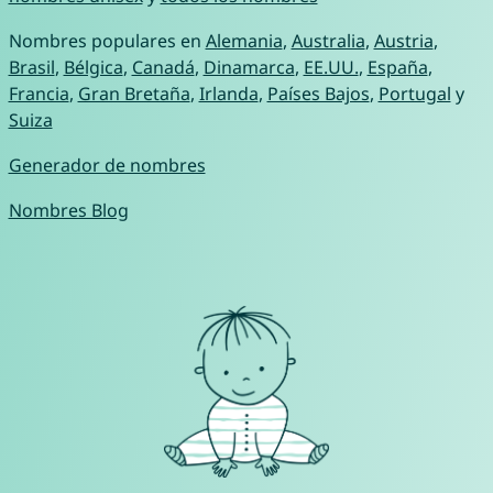
Nombres populares en
Alemania
,
Australia
,
Austria
,
Brasil
,
Bélgica
,
Canadá
,
Dinamarca
,
EE.UU.
,
España
,
Francia
,
Gran Bretaña
,
Irlanda
,
Países Bajos
,
Portugal
y
Suiza
Generador de nombres
Nombres Blog