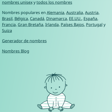
nombres unisex
y
todos los nombres
Nombres populares en
Alemania
,
Australia
,
Austria
,
Brasil
,
Bélgica
,
Canadá
,
Dinamarca
,
EE.UU.
,
España
,
Francia
,
Gran Bretaña
,
Irlanda
,
Países Bajos
,
Portugal
y
Suiza
Generador de nombres
Nombres Blog