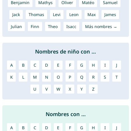
Benjamin
Mathys
Oliver
Matéo
Samuel
Jack
Thomas
Levi
Leon
Max
James
Julian
Finn
Theo
Isacc
Más nombres →
Nombres de niño con ...
A
B
C
D
E
F
G
H
I
J
K
L
M
N
O
P
Q
R
S
T
U
V
W
X
Y
Z
Nombres con ...
A
B
C
D
E
F
G
H
I
J