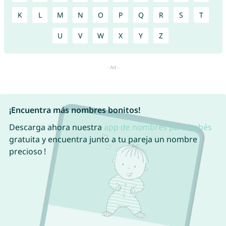
K
L
M
N
O
P
Q
R
S
T
U
V
W
X
Y
Z
¡Encuentra más nombres bonitos!
Descarga ahora nuestra
app de nombres para bebés
gratuita y encuentra junto a tu pareja un nombre
precioso !