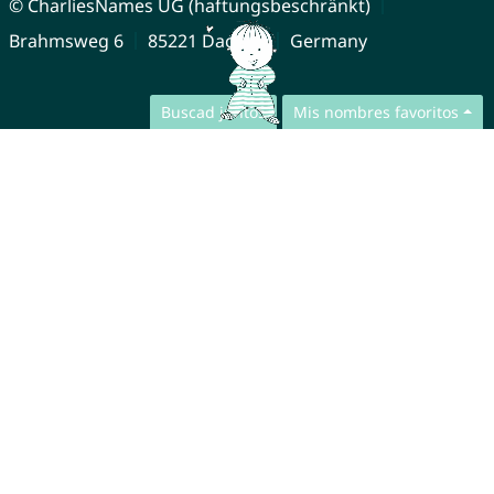
© CharliesNames UG (haftungsbeschränkt)
Brahmsweg 6
85221 Dachau
Germany
Buscad juntos
Mis nombres favoritos