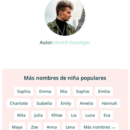
Autor:
André Gasteiger
Más nombres de niña populares
Sophia
Emma
Mia
Sophie
Emilia
Charlotte
Isabella
Emily
Amelia
Hannah
Mila
Julia
Khloe
Lia
Luna
Eva
Maya
Zoe
Anna
Lena
Más nombres →