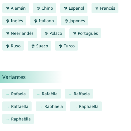
Alemán
Chino
Español
Francés
Inglés
Italiano
Japonés
Neerlandés
Polaco
Português
Ruso
Sueco
Turco
Variantes
Rafaela
Rafaëlla
Raffaela
Raffaella
Raphaela
Raphaella
Raphaëlla