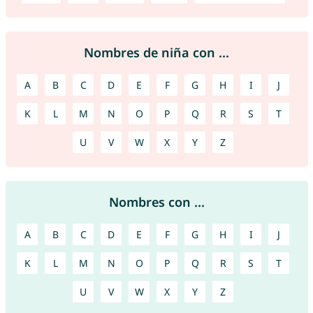
Nombres de niña con ...
A
B
C
D
E
F
G
H
I
J
K
L
M
N
O
P
Q
R
S
T
U
V
W
X
Y
Z
Nombres con ...
A
B
C
D
E
F
G
H
I
J
K
L
M
N
O
P
Q
R
S
T
U
V
W
X
Y
Z