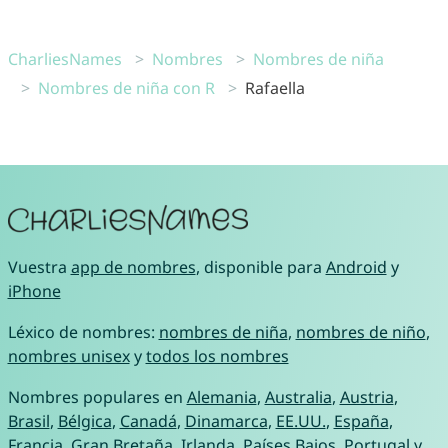
CharliesNames
Nombres
Nombres de niña
Nombres de niña con R
Rafaella
Vuestra
app de nombres
, disponible para
Android
y
iPhone
Léxico de nombres:
nombres de niña
,
nombres de niño
,
nombres unisex
y
todos los nombres
Nombres populares en
Alemania
,
Australia
,
Austria
,
Brasil
,
Bélgica
,
Canadá
,
Dinamarca
,
EE.UU.
,
España
,
Francia
,
Gran Bretaña
,
Irlanda
,
Países Bajos
,
Portugal
y