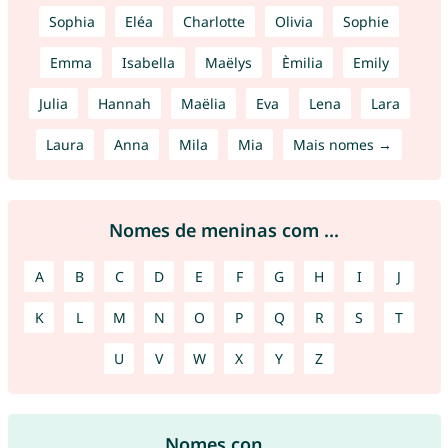
Sophia
Eléa
Charlotte
Olivia
Sophie
Emma
Isabella
Maëlys
Èmilia
Emily
Julia
Hannah
Maëlia
Eva
Lena
Lara
Laura
Anna
Mila
Mia
Mais nomes →
Nomes de meninas com ...
A
B
C
D
E
F
G
H
I
J
K
L
M
N
O
P
Q
R
S
T
U
V
W
X
Y
Z
Nomes con ...