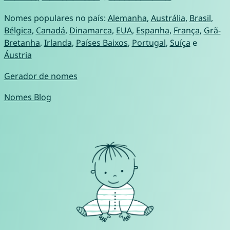
Nomes populares no país:
Alemanha
,
Austrália
,
Brasil
,
Bélgica
,
Canadá
,
Dinamarca
,
EUA
,
Espanha
,
França
,
Grã-
Bretanha
,
Irlanda
,
Países Baixos
,
Portugal
,
Suíça
e
Áustria
Gerador de nomes
Nomes Blog