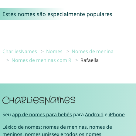
Estes nomes são especialmente populares
CharliesNames
Nomes
Nomes de menina
Nomes de meninas com R
Rafaella
Seu
app de nomes para bebês
para
Android
e
iPhone
Léxico de nomes:
nomes de meninas
,
nomes de
meninos
,
nomes unissex
e
todos os nomes