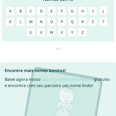
A
B
C
D
E
F
G
H
I
J
K
L
M
N
O
P
Q
R
S
T
U
V
W
X
Y
Z
Encontre mais nomes bonitos!
Baixe agora nosso
app de nomes para bebês
gratuito
e encontre com seu parceiro um nome lindo!