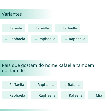
Variantes
Rafaela
Rafaëlla
Raffaella
Raphaela
Raphaella
Raphaëlla
Pais que gostam do nome Rafaella também
gostam de
Raffaella
Raphaella
Rafaela
Raphaela
Raphaëlla
Rafaëlla
Mia