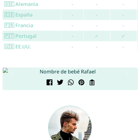
🇩🇪 Alemania
-
-
-
🇪🇸 España
-
-
-
🇫🇷 Francia
-
-
-
🇵🇹 Portugal
-
✓
✓
🇺🇸 EE.UU.
-
-
-