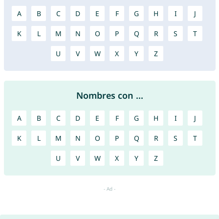
A
B
C
D
E
F
G
H
I
J
K
L
M
N
O
P
Q
R
S
T
U
V
W
X
Y
Z
Nombres con ...
A
B
C
D
E
F
G
H
I
J
K
L
M
N
O
P
Q
R
S
T
U
V
W
X
Y
Z