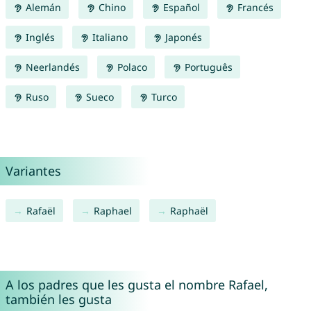
Alemán
Chino
Español
Francés
Inglés
Italiano
Japonés
Neerlandés
Polaco
Português
Ruso
Sueco
Turco
Variantes
Rafaël
Raphael
Raphaël
A los padres que les gusta el nombre Rafael,
también les gusta