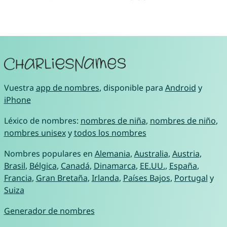
Vuestra
app de nombres
, disponible para
Android
y
iPhone
Léxico de nombres:
nombres de niña
,
nombres de niño
,
nombres unisex
y
todos los nombres
Nombres populares en
Alemania
,
Australia
,
Austria
,
Brasil
,
Bélgica
,
Canadá
,
Dinamarca
,
EE.UU.
,
España
,
Francia
,
Gran Bretaña
,
Irlanda
,
Países Bajos
,
Portugal
y
Suiza
Generador de nombres