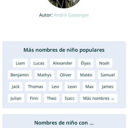
Autor:
André Gasteiger
Más nombres de niño populares
Liam
Lucas
Alexander
Élyas
Noah
Benjamin
Mathys
Oliver
Matéo
Samuel
Jack
Thomas
Levi
Leon
Max
James
Julian
Finn
Theo
Isacc
Más nombres →
Nombres de niño con ...