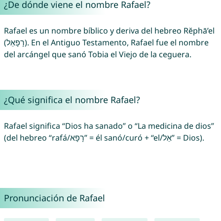
¿De dónde viene el nombre Rafael?
Rafael es un nombre bíblico y deriva del hebreo Rĕphā’el
(רָפָאֵל). En el Antiguo Testamento, Rafael fue el nombre
del arcángel que sanó Tobia el Viejo de la ceguera.
¿Qué significa el nombre Rafael?
Rafael significa “Dios ha sanado” o “La medicina de dios”
(del hebreo “rafá/רָפָא” = él sanó/curó + “el/אֵל” = Dios).
Pronunciación de Rafael