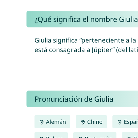
¿Qué significa el nombre Giulia
Giulia significa “perteneciente a la
está consagrada a Júpiter” (del latin
Pronunciación de Giulia
Alemán
Chino
Espa