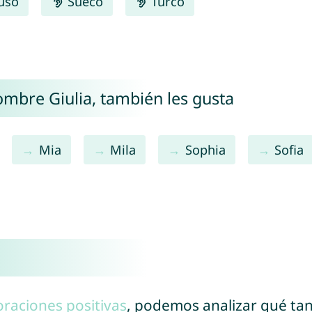
uso
Sueco
Turco
ombre Giulia, también les gusta
Mia
Mila
Sophia
Sofia
oraciones positivas
, podemos analizar qué ta