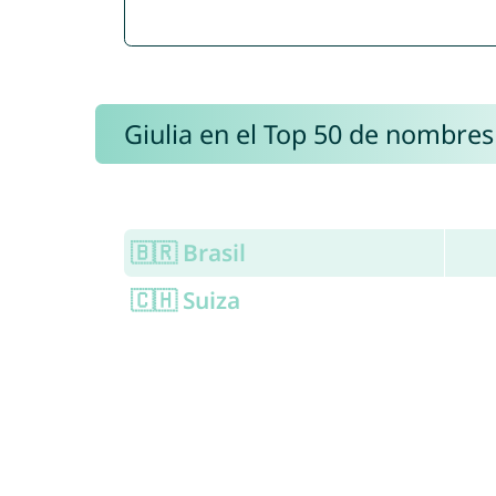
Giulia en el Top 50 de nombres
🇧🇷 Brasil
🇨🇭 Suiza