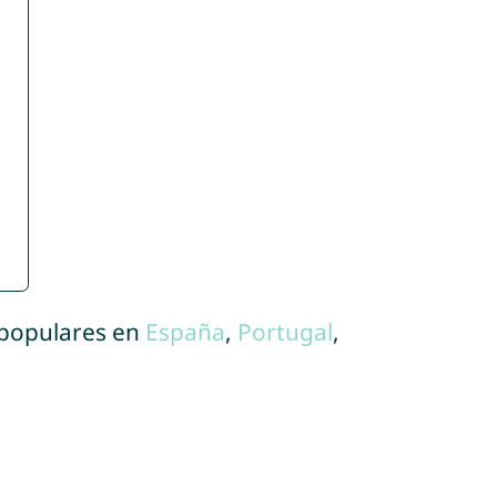
 populares en
España
,
Portugal
,