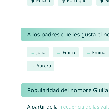
Polaco
Português
R
A los padres que les gusta el n
Julia
Emilia
Emma
Aurora
Popularidad del nombre Giulia
A partir de la
frecuencia de las val