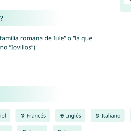
?
 familia romana de Iule” o “la que
o “Iovilios”).
ñol
Francés
Inglés
Italiano