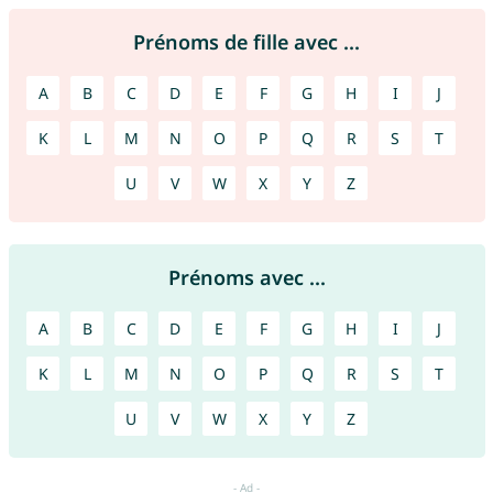
Prénoms de fille avec ...
A
B
C
D
E
F
G
H
I
J
K
L
M
N
O
P
Q
R
S
T
U
V
W
X
Y
Z
Prénoms avec ...
A
B
C
D
E
F
G
H
I
J
K
L
M
N
O
P
Q
R
S
T
U
V
W
X
Y
Z