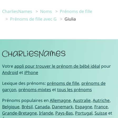
CharliesNames
Noms
Prénoms de fille
Prénoms de fille avec G
Giulia
Votre
appli pour trouver le prénom de bébé idéal
pour
Android
et
iPhone
Lexique des prénoms:
prénoms de fille
,
prénoms de
garçon
,
prénoms-mixtes
et
tous les prénoms
Prénoms populaires en
Allemagne
,
Australie
,
Autriche
,
Belgique
,
Brésil
,
Canada
,
Danemark
,
Espagne
,
France
,
Grande-Bretagne
,
Irlande
,
Pays-Bas
,
Portugal
,
Suisse
et