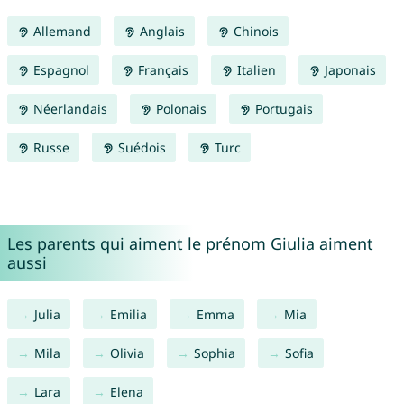
Allemand
Anglais
Chinois
Espagnol
Français
Italien
Japonais
Néerlandais
Polonais
Portugais
Russe
Suédois
Turc
Les parents qui aiment le prénom Giulia aiment
aussi
Julia
Emilia
Emma
Mia
Mila
Olivia
Sophia
Sofia
Lara
Elena