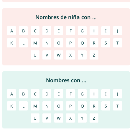
Nombres de niña con ...
A
B
C
D
E
F
G
H
I
J
K
L
M
N
O
P
Q
R
S
T
U
V
W
X
Y
Z
Nombres con ...
A
B
C
D
E
F
G
H
I
J
K
L
M
N
O
P
Q
R
S
T
U
V
W
X
Y
Z