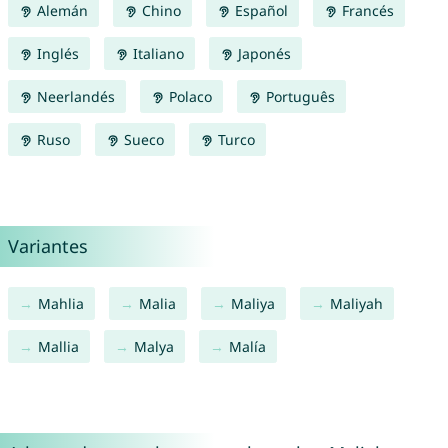
Alemán
Chino
Español
Francés
Inglés
Italiano
Japonés
Neerlandés
Polaco
Português
Ruso
Sueco
Turco
Variantes
Mahlia
Malia
Maliya
Maliyah
Mallia
Malya
Malía