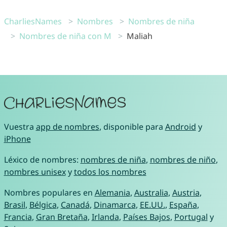
CharliesNames
Nombres
Nombres de niña
Nombres de niña con M
Maliah
Vuestra
app de nombres
, disponible para
Android
y
iPhone
Léxico de nombres:
nombres de niña
,
nombres de niño
,
nombres unisex
y
todos los nombres
Nombres populares en
Alemania
,
Australia
,
Austria
,
Brasil
,
Bélgica
,
Canadá
,
Dinamarca
,
EE.UU.
,
España
,
Francia
,
Gran Bretaña
,
Irlanda
,
Países Bajos
,
Portugal
y