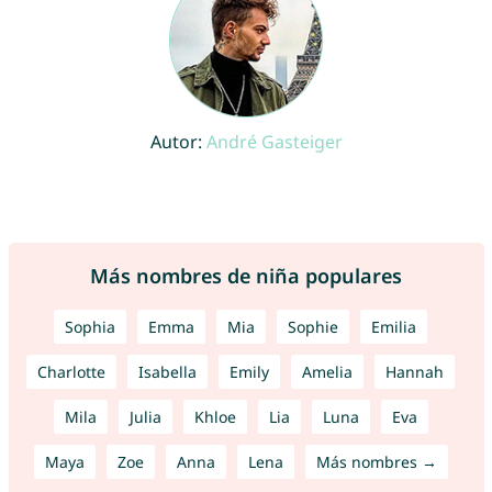
Autor:
André Gasteiger
Más nombres de niña populares
Sophia
Emma
Mia
Sophie
Emilia
Charlotte
Isabella
Emily
Amelia
Hannah
Mila
Julia
Khloe
Lia
Luna
Eva
Maya
Zoe
Anna
Lena
Más nombres →