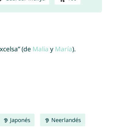
excelsa” (de
Malia
y
María
).
Japonés
Neerlandés