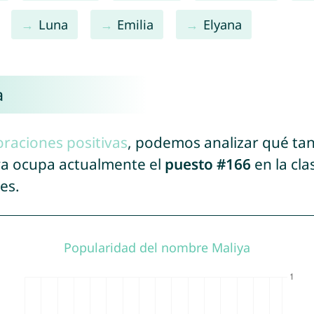
Luna
Emilia
Elyana
a
oraciones positivas
, podemos analizar qué ta
iya ocupa actualmente el
puesto #166
en la cla
es.