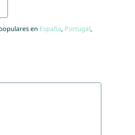
 populares en
España
,
Portugal
,