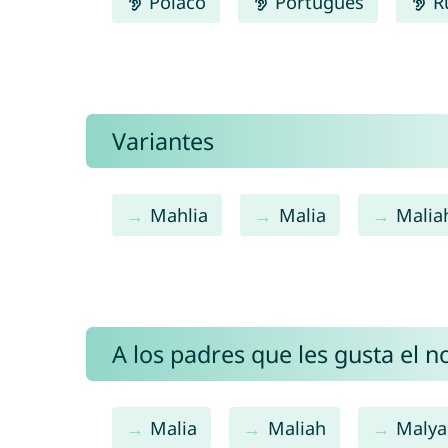
Polaco
Português
R
Variantes
Mahlia
Malia
Malia
A los padres que les gusta el 
Malia
Maliah
Malya