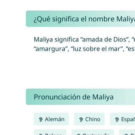
¿Qué significa el nombre Maliy
Maliya significa “amada de Dios”, “r
“amargura”, “luz sobre el mar”, “es
Pronunciación de Maliya
Alemán
Chino
Espa