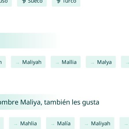
uso
Sueco
Turco
h
Maliyah
Mallia
Malya
nombre Maliya, también les gusta
Mahlia
Malía
Maliyah