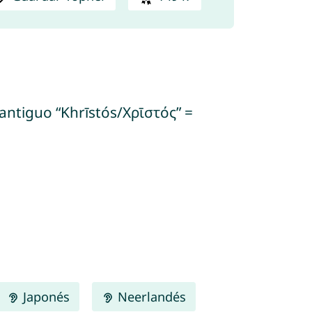
o antiguo “Khrīstós/Χρῑστός” =
Japonés
Neerlandés