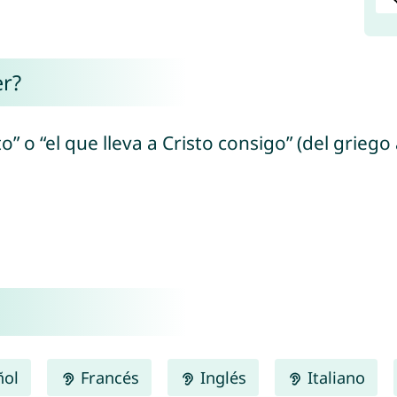
er?
o” o “el que lleva a Cristo consigo” (del grieg
ñol
Francés
Inglés
Italiano