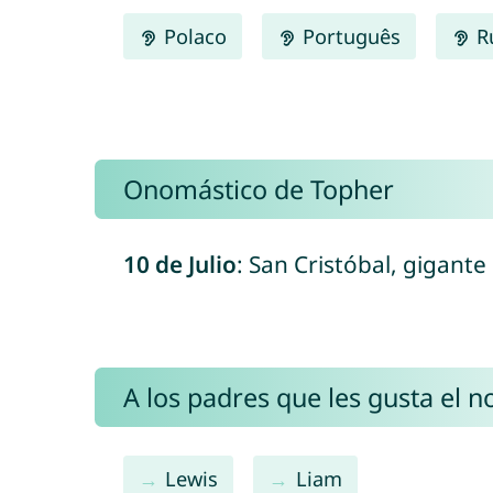
Polaco
Português
R
Onomástico de Topher
10 de Julio
: San Cristóbal, gigante
A los padres que les gusta el 
Lewis
Liam