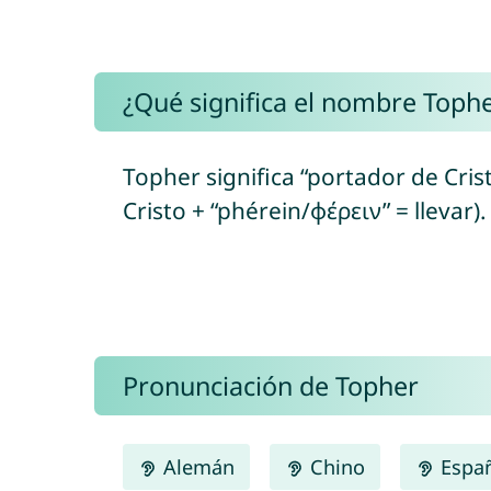
¿Qué significa el nombre Toph
Topher significa “portador de Crist
Cristo + “phérein/φέρειν” = llevar).
Pronunciación de Topher
Alemán
Chino
Espa