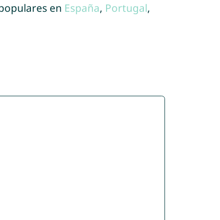
 populares en
España
,
Portugal
,