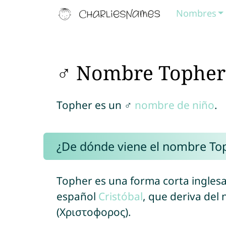
Nombres
♂ Nombre Topher
Topher es un ♂
nombre de niño
.
¿De dónde viene el nombre To
Topher es una forma corta ingles
español
Cristóbal
, que deriva de
(Χριστοφορος).