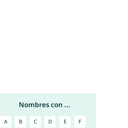
Nombres con ...
A
B
C
D
E
F